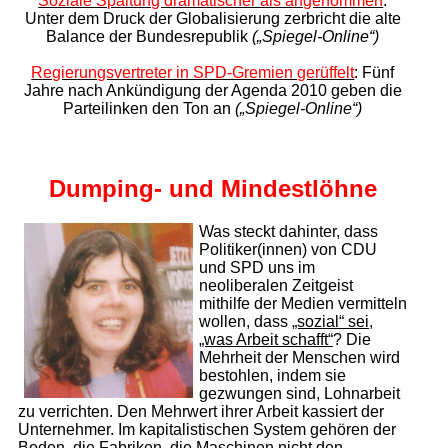
Soziale Spaltung dramatischer als angenommen
:
Unter dem Druck der Globalisierung zerbricht die alte
Balance der Bundesrepublik
(„Spiegel-Online“)
Regierungsvertreter in SPD-Gremien gerüffelt
: Fünf
Jahre nach Ankündigung der Agenda 2010 geben die
Parteilinken den Ton an
(„Spiegel-Online“)
Dumping- und Mindestlöhne
Was steckt dahinter, dass
Politiker(innen) von CDU
und SPD uns im
neoliberalen Zeitgeist
mithilfe der Medien vermitteln
wollen, dass
„sozial“ sei,
„was Arbeit schafft“
? Die
Mehrheit der Menschen wird
bestohlen, indem sie
gezwungen sind, Lohnarbeit
zu verrichten. Den Mehrwert ihrer Arbeit kassiert der
Unternehmer. Im kapitalistischen System gehören der
Boden, die Fabriken, die Maschinen nicht den