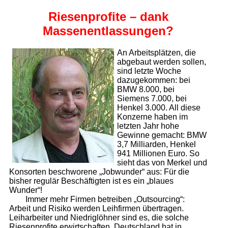
Riesenprofite – dank
Massenentlassungen?
An Arbeitsplätzen, die
abgebaut werden sollen,
sind letzte Woche
dazugekommen: bei
BMW 8.000, bei
Siemens 7.000, bei
Henkel 3.000. All diese
Konzerne haben im
letzten Jahr hohe
Gewinne gemacht: BMW
3,7 Milliarden, Henkel
941 Millionen Euro. So
sieht das von Merkel und
Konsorten beschworene „Jobwunder“ aus: Für die
bisher regulär Beschäftigten ist es ein „blaues
Wunder“!
Immer mehr Firmen betreiben „Outsourcing“:
Arbeit und Risiko werden Leihfirmen übertragen.
Leiharbeiter und Niedriglöhner sind es, die solche
Riesenprofite erwirtschaften. Deutschland hat in