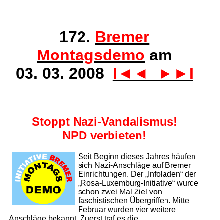
172.
Bremer
Montagsdemo
am
03. 03. 2008
I◄
◄
►
►I
Stoppt Nazi-Vandalismus!
NPD verbieten!
Seit Beginn dieses Jahres häufen
sich Nazi-An­schläge auf Bremer
Einrichtungen. Der „Infoladen“ der
„Rosa-Luxemburg-Initiative“ wurde
schon zwei Mal Ziel von
faschistischen Übergriffen. Mitte
Februar wurden vier weitere
Anschläge bekannt. Zuerst traf es die