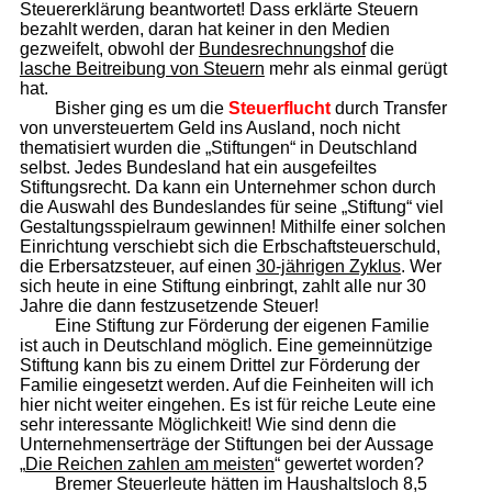
Steuererklärung beantwortet! Dass erklärte Steuern
bezahlt werden, daran hat keiner in den Medien
gezweifelt, obwohl der
Bundesrechnungshof
die
lasche Beitreibung von Steuern
mehr als einmal gerügt
hat.
Bisher ging es um die
Steuerflucht
durch Transfer
von unversteuertem Geld ins Ausland, noch nicht
thematisiert wurden die „Stiftungen“ in Deutschland
selbst. Jedes Bundesland hat ein ausgefeiltes
Stiftungsrecht. Da kann ein Unternehmer schon durch
die Auswahl des Bundeslandes für seine „Stiftung“ viel
Gestaltungsspielraum gewinnen! Mithilfe einer solchen
Einrichtung verschiebt sich die Erbschaftsteuerschuld,
die Erbersatzsteuer, auf einen
30-jährigen Zyklus
. Wer
sich heute in eine Stiftung einbringt, zahlt alle nur 30
Jahre die dann festzusetzende Steuer!
Eine Stiftung zur Förderung der eigenen Familie
ist auch in Deutschland möglich. Eine gemeinnützige
Stiftung kann bis zu einem Drittel zur Förderung der
Familie eingesetzt werden. Auf die Feinheiten will ich
hier nicht weiter eingehen. Es ist für reiche Leute eine
sehr interessante Möglichkeit! Wie sind denn die
Unternehmenserträge der Stiftungen bei der Aussage
„
Die Reichen zahlen am meisten
“ gewertet worden?
Bremer Steuerleute hätten im Haushaltsloch 8,5