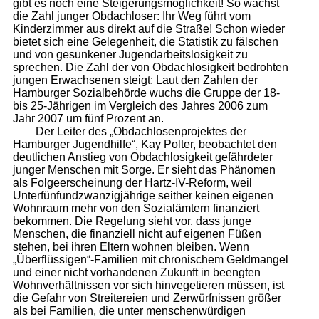
gibt es noch eine Steigerungsmöglichkeit! So wächst
die Zahl junger Obdachloser: Ihr Weg führt vom
Kinderzimmer aus direkt auf die Straße! Schon wieder
bietet sich eine Gelegenheit, die Statistik zu fälschen
und von gesunkener Jugendarbeitslosigkeit zu
sprechen. Die Zahl der von Obdachlosigkeit bedrohten
jungen Erwachsenen steigt: Laut den Zahlen der
Hamburger Sozialbehörde wuchs die Gruppe der 18-
bis 25-Jährigen im Vergleich des Jahres 2006 zum
Jahr 2007 um fünf Prozent an.
Der Leiter des „Obdachlosenprojektes der
Hamburger Jugendhilfe“, Kay Polter, beobachtet den
deutlichen Anstieg von Obdachlosigkeit gefährdeter
junger Menschen mit Sorge. Er sieht das Phänomen
als Folgeerscheinung der Hartz-IV-Reform, weil
Unterfünfundzwanzigjährige seither keinen eigenen
Wohnraum mehr von den Sozialämtern finanziert
bekommen. Die Regelung sieht vor, dass junge
Menschen, die finanziell nicht auf eigenen Füßen
stehen, bei ihren Eltern wohnen bleiben. Wenn
„Überflüssigen“-Familien mit chronischem Geldmangel
und einer nicht vorhandenen Zukunft in beengten
Wohnverhältnissen vor sich hinvegetieren müssen, ist
die Gefahr von Streitereien und Zerwürfnissen größer
als bei Familien, die unter menschenwürdigen