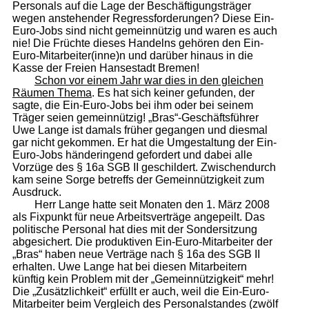
Personals auf die Lage der Beschäftigungsträger
wegen anstehender Regressforderungen? Diese Ein-
Euro-Jobs sind nicht gemeinnützig und waren es auch
nie! Die Früchte dieses Handelns gehören den Ein-
Euro-Mitarbeiter(inne)n und darüber hinaus in die
Kasse der Freien Hansestadt Bremen!
Schon vor einem Jahr war dies in den gleichen
Räumen Thema
. Es hat sich keiner gefunden, der
sagte, die Ein-Euro-Jobs bei ihm oder bei seinem
Träger seien gemeinnützig! „Bras“-Geschäftsführer
Uwe Lange ist damals früher gegangen und diesmal
gar nicht gekommen. Er hat die Umgestaltung der Ein-
Euro-Jobs händeringend gefordert und dabei alle
Vorzüge des § 16a SGB II geschildert. Zwischendurch
kam seine Sorge betreffs der Gemeinnützigkeit zum
Ausdruck.
Herr Lange hatte seit Monaten den 1. März 2008
als Fixpunkt für neue Arbeitsverträge angepeilt. Das
politische Personal hat dies mit der Sondersitzung
abgesichert. Die produktiven Ein-Euro-Mitarbeiter der
„Bras“ haben neue Verträge nach § 16a des SGB II
erhalten. Uwe Lange hat bei diesen Mitarbeitern
künftig kein Problem mit der „Gemeinnützigkeit“ mehr!
Die „Zusätzlichkeit“ erfüllt er auch, weil die Ein-Euro-
Mitarbeiter beim Vergleich des Personalstandes (zwölf