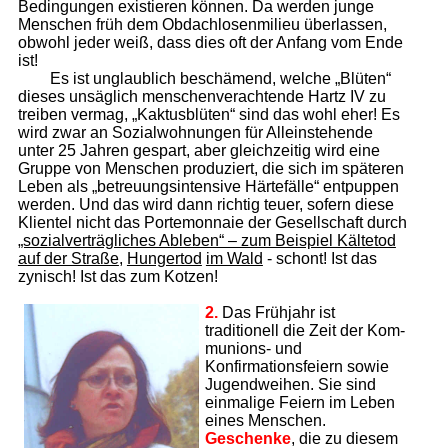
Bedingungen existieren können. Da werden junge
Menschen früh dem Obdachlosenmilieu überlassen,
obwohl jeder weiß, dass dies oft der Anfang vom Ende
ist!
Es ist unglaublich beschämend, welche „Blüten“
dieses unsäglich menschenverachtende Hartz IV zu
treiben vermag, „Kaktusblüten“ sind das wohl eher! Es
wird zwar an Sozialwohnungen für Alleinstehende
unter 25 Jahren gespart, aber gleichzeitig wird eine
Gruppe von Menschen produziert, die sich im späteren
Leben als „betreuungsintensive Härtefälle“ entpuppen
werden. Und das wird dann richtig teuer, sofern diese
Klientel nicht das Portemonnaie der Gesellschaft durch
„sozialverträgliches Ableben“ – zum Beispiel Kältetod
auf der Straße
,
Hungertod
im Wald
- schont! Ist das
zynisch! Ist das zum Kotzen!
2.
Das Frühjahr ist
traditionell die Zeit der Kom­
munions- und
Konfirmationsfeiern sowie
Jugendweihen. Sie sind
einmalige Feiern im Leben
eines Menschen.
Geschenke
, die zu diesem