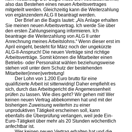
also das Bestehen eines neuen Arbeitsvertrages
mitgeteilt werden. Gleichzeitig kann die Weiterzahlung
von ergänzendem ALG II beantragt werden.
Der Brief an die Bagis lautet: „Als Anlage erhalten
Sie meinen neuen Arbeitsvertrag. Ich werde Sie über
den ersten Zahlungseingang informieren. Ich
beantrage die Weiterzahlung von ALG II unter
Anrechnung meines Arbeitslohns.“ Wenn dieser erst im
April eingeht, besteht für März noch der ungekürzte
ALG-II-Anspruch! Die neuen Verträge sind richtige
Arbeitsverträge. Somit können die Mitarbeiter einen
Betriebs- oder Personalrat wählen beziehungsweise
stehen voll unter dem Schutz der bestehenden
Mitarbeiter(innen)vertretung!
Der Lohn von 1.200 Euro brutto für eine
qualifizierte Arbeit ist sittenwidrig! Daher empfiehlt es
sich, durch das Arbeitsgericht die Angemessenheit
prüfen zu lassen. Wie dies geht? Wir gehen mit! Wer
keinen neuen Vertrag abbekommen hat und mit der
bisherigen Zuweisung weiterhin zu einer
unproduktiven Tätigkeit erscheinen soll, kann
ebenfalls die Überprüfung verlangen, weil jede Ein-
Euro-Tätigkeit über mehr als 20 Stunden wöchentlich
anfechtbar ist.
Wer keinen neuen Vertrag erhalten hat und die