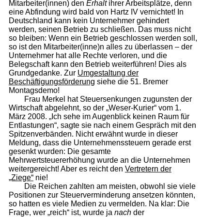
Mitarbeiter(innen) den
Erhalt
ihrer Arbeitsplätze, denn
eine Abfindung wird bald von Hartz IV vernichtet! In
Deutschland kann kein Unternehmer gehindert
werden, seinen Betrieb zu schließen. Das muss nicht
so bleiben: Wenn ein Betrieb geschlossen werden soll,
so ist den Mitarbeiter(inne)n alles zu überlassen – der
Unternehmer hat alle Rechte verloren, und die
Belegschaft kann den Betrieb weiterführen! Dies als
Grundgedanke. Zur
Umgestaltung der
Beschäftigungsförderung
siehe die 51. Bremer
Montagsdemo!
Frau Merkel hat Steuersenkungen zugunsten der
Wirtschaft abgelehnt, so der „Weser-Kurier“ vom 1.
März 2008. „Ich sehe im Augenblick keinen Raum für
Entlastungen“, sagte sie nach einem Gespräch mit den
Spitzenverbänden. Nicht erwähnt wurde in dieser
Meldung, dass die Unternehmenssteuern gerade erst
gesenkt wurden: Die gesamte
Mehrwertsteuererhöhung wurde an die Unternehmen
weitergereicht! Aber es reicht den
Vertretern der
„Ziege“
nie!
Die Reichen zahlten am meisten, obwohl sie viele
Positionen zur Steuerverminderung ansetzen könnten,
so hatten es viele Medien zu vermelden. Na klar: Die
Frage, wer „reich“ ist, wurde ja
nach
der