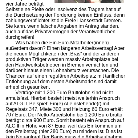
vier Jahre beträgt.
Selbst eine Pleite oder Insolvenz des Trägers hat auf
die Durchsetzung der Forderung keinen Einfluss, denn
zahlungsverpflichtet ist die Freie Hansestadt Bremen.
Sie kann, wenn falsche Angaben im Antrag standen,
auch auf das Privatvermögen der Verantwortlichen
durchgreifen!
Was haben die Ein-Euro-Mitarbeiter(innen)
außerdem davon? Einen längeren Arbeitsvertrag! Aber
die neuen Möglichkeiten der „Bras“ und der anderen
produktiven Träger werden massiv Arbeitsplätze bei
den Handwerksbetrieben in Bremen vernichten und
darüber hinaus einen Lohnabsturz verursachen. Die
Chancen auf einen regulären Arbeitsplatz mit tariflicher
Entlohnung auf dem ersten Arbeitsmarkt sind damit
erheblich gesunken.
Verträge mit 1.200 Euro Bruttolohn sind nicht
armutsfest. Hierbei besteht meist weiterhin Anspruch
auf ALG II. Beispiel: Ein(e) Alleinstehende(r) mit
Regelsatz 347, Miete 300 und Heizung 60 Euro erhält
707 Euro. Der Netto-Arbeitslohn bei 1.200 Euro brutto
beträgt circa 900 Euro. Somit besteht ein Anspruch auf
ALG II in Höhe von 87 Euro, weil das Einkommen um
den Freibetrag (hier 280 Euro) zu mindern ist. Dies ist
kein Neuantrag! Der Bagis muss die Arbeitsaufnahme,