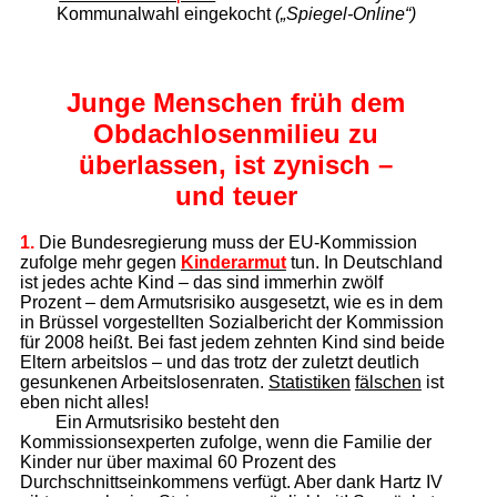
Kommunalwahl eingekocht
(„Spiegel-Online“)
Junge Menschen früh dem
Obdach­losenmilieu zu
überlassen,
ist zynisch –
und teuer
1.
Die Bundesregierung muss der EU-Kommission
zufolge mehr gegen
Kinder­armut
tun. In Deutschland
ist jedes achte Kind – das sind immerhin zwölf
Prozent – dem Armutsrisiko ausgesetzt, wie es in dem
in Brüssel vorgestellten Sozialbericht der Kommission
für 2008 heißt. Bei fast jedem zehnten Kind sind beide
Eltern arbeitslos – und das trotz der zuletzt deutlich
gesunkenen Arbeitslosenraten.
Statistiken
fälschen
ist
eben nicht alles!
Ein Armutsrisiko besteht den
Kommissionsexperten zufolge, wenn die Familie der
Kinder nur über maximal 60 Prozent des
Durchschnittseinkommens verfügt. Aber dank Hartz IV