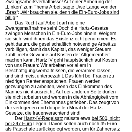
Zwangsarbeitsverhältnisse! Auf einer Anhörung der
„Linken“ zum Thema Arbeit sagte Uwe Lange von der
„
Bras
“: „
Wir brauchen sie, denn die Ein-Euro-Jobs sind
billig
!“
Das Recht auf Arbeit darf nie eine
Zwangsmaßnahme sein
! Doch die Hartz-Gesetze
zwingen Menschen in Ein-Euro-Jobs hinein: Weigern
sie sich, wird ihnen das Existenzrecht genommen! Es
geht darum, die gesellschaftlich notwendige Arbeit zu
verbilligen, damit das Kapital, das weniger Steuern
zahlt, mehr Gewinne auf Kosten der Allgemeinheit
machen kann. Hartz IV geht hauptsächlich auf Kosten
von uns Frauen: Wir arbeiten vor allem in
Beschäftigungsverhältnissen, die verarmen lassen,
und sind meist unterbezahlt. Das führt bei Frauen zu
niedrigen Rentenansprüchen. Frauen werden
gezwungen zu arbeiten, wenn das Einkommen des
Mannes nicht ausreicht. Auf der anderen Seite dürfen
sie nicht arbeiten und werden in die Abhängigkeit vom
Einkommen des Ehemannes getrieben. Das zeugt von
der verlogenen und doppelten Moral der Hartz-
Gesetze, die frauenverachtend sind!
Der
Hartz-IV-Regelsatz
müsste etwa
bei 500, nicht
bei 347 Euro
liegen. Davon sollen auch noch 45 Euro
als Pauschale zurückgelegt werden, um für Zahn­ersatz