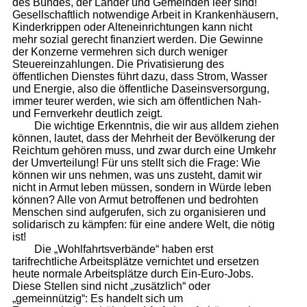
des Bundes, der Länder und Gemeinden leer sind!
Gesellschaftlich notwendige Arbeit in Krankenhäusern,
Kinderkrippen oder Alteneinrichtungen kann nicht
mehr sozial gerecht finanziert werden. Die Gewinne
der Konzerne vermehren sich durch weniger
Steuereinzahlungen. Die Privatisierung des
öffentlichen Dienstes führt dazu, dass Strom, Wasser
und Energie, also die öffentliche Daseinsversorgung,
immer teurer werden, wie sich am öffentlichen Nah-
und Fernverkehr deutlich zeigt.
Die wichtige Erkenntnis, die wir aus alldem ziehen
können, lautet, dass der Mehrheit der Bevölkerung der
Reichtum gehören muss, und zwar durch eine Umkehr
der Umverteilung! Für uns stellt sich die Frage: Wie
können wir uns nehmen, was uns zusteht, damit wir
nicht in Armut leben müssen, sondern in Würde leben
können? Alle von Armut betroffenen und bedrohten
Menschen sind aufgerufen, sich zu organisieren und
solidarisch zu kämpfen: für eine andere Welt, die nötig
ist!
Die „Wohlfahrtsverbände“ haben erst
tarifrechtliche Arbeitsplätze vernichtet und ersetzen
heute normale Arbeitsplätze durch Ein-Euro-Jobs.
Diese Stellen sind nicht „zusätzlich“ oder
„gemeinnützig“: Es handelt sich um