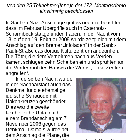
von den 25 Teilnehmer(inne)n der 172. Montagsdemo
einstimmig beschlossen
In Sachen Nazi-Anschläge gibt es noch zu berichten,
dass im Februar Übergriffe auch in Osterholz-
Scharmbeck stattgefunden haben. In der Nacht vom
18. auf den 19. Februar 2008 wurde zeitgleich mit dem
Anschlag auf den Bremer „Infoladen“ in der Sankt-
Pauli-Straße das dortige Kulturzentrum angegriffen.
Die Täter, die dem Vernehmen nach aus Verden
kamen, schlugen zehn Scheiben ein und sprühten an
die Vorderfront des Hauses die Worte: „Linke Zentren
angreifen“.
In derselben Nacht wurde
in der Nachbarstadt auch das
Denkmal für die ehemalige
jüdische Synagoge mit
Hakenkreuzen geschändet!
Dies war die zweite
faschistische Untat nach
einem Brandanschlag am 7.
November 2006 gegen das
Denkmal. Damals wurde bei
dem Anschlag die Plane, die