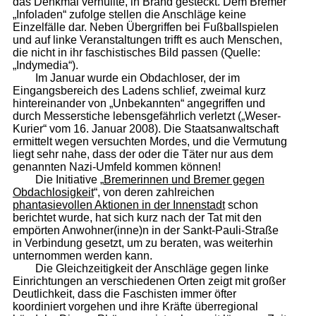
das Denkmal verhüllte, in Brand gesteckt. Dem Bremer
„Infoladen“ zufolge stellen die Anschläge keine
Einzelfälle dar. Neben Übergriffen bei Fußballspielen
und auf linke Veranstaltungen trifft es auch Menschen,
die nicht in ihr faschistisches Bild passen (Quelle:
„Indymedia“).
Im Januar wurde ein Obdachloser, der im
Eingangsbereich des Ladens schlief, zweimal kurz
hintereinander von „Unbekannten“ angegriffen und
durch Messerstiche lebensgefährlich verletzt („Weser-
Kurier“ vom 16. Januar 2008). Die Staatsanwaltschaft
ermittelt wegen versuchten Mordes, und die Vermutung
liegt sehr nahe, dass der oder die Täter nur aus dem
genannten Nazi-Umfeld kommen können!
Die Initiative „
Bremerinnen und Bremer gegen
Obdachlosigkeit
“, von deren zahlreichen
phantasievollen Aktionen in der Innenstadt
schon
berichtet wurde, hat sich kurz nach der Tat mit den
empörten Anwohner(inne)n in der Sankt-Pauli-Straße
in Verbindung gesetzt, um zu beraten, was weiterhin
unternommen werden kann.
Die Gleichzeitigkeit der Anschläge gegen linke
Einrichtungen an verschiedenen Orten zeigt mit großer
Deutlichkeit, dass die Faschisten immer öfter
koordiniert vorgehen und ihre Kräfte überregional