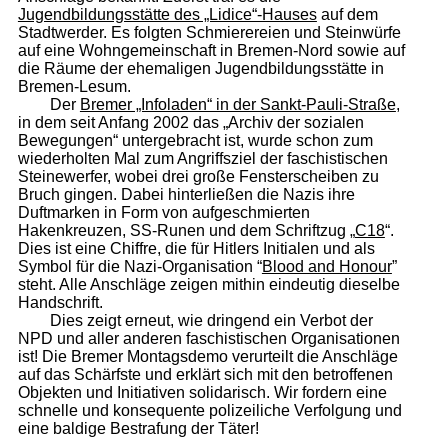
Jugendbildungsstätte des „Lidice“-Hauses
auf dem
Stadtwerder. Es folgten Schmierereien und Steinwürfe
auf eine Wohngemeinschaft in Bremen-Nord sowie auf
die Räume der ehemaligen Jugendbildungsstätte in
Bremen-Lesum.
Der
Bremer „Infoladen“ in der Sankt-Pauli-Straße
,
in dem seit Anfang 2002 das „Archiv der sozialen
Bewegungen“ untergebracht ist, wurde schon zum
wiederholten Mal zum Angriffsziel der faschistischen
Steinewerfer, wobei drei große Fensterscheiben zu
Bruch gingen. Dabei hinterließen die Nazis ihre
Duftmarken in Form von aufgeschmierten
Hakenkreuzen, SS-Runen und dem Schriftzug „
C18
“.
Dies ist eine Chiffre, die für Hitlers Initialen und als
Symbol für die Nazi-Organisation “
Blood and Honour
”
steht. Alle Anschläge zeigen mithin eindeutig dieselbe
Handschrift.
Dies zeigt erneut, wie dringend ein Verbot der
NPD und aller anderen faschistischen Organisationen
ist! Die Bremer Montagsdemo verurteilt die Anschläge
auf das Schärfste und erklärt sich mit den betroffenen
Objekten und Initiativen solidarisch. Wir fordern eine
schnelle und konsequente polizeiliche Verfolgung und
eine baldige Bestrafung der Täter!