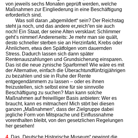
von jeweils sechs Monaten geprüft werden, welche
Maßnahmen zur Eingliederung in eine Beschäftigung
erforderlich sind.
Was soll daran „abgemildert“ sein? Der Reichstag
steht ja noch, und das andere er„reich“en sie auch
noch! Ein Staat, der seine Alten versklavt: Schlimmer
geht’s nimmer! Andererseits: Je mehr man sie quält,
desto schneller sterben sie an Herzinfarkt, Krebs oder
Ähnlichem, etwa den Spätfolgen vom dauernden
Stress. Dadurch lassen sich dann später
Rentenauszahlungen und Grundsicherung einsparen.
Das ist die neue zynische Sparformel! Wie wäre es mit
der Alternative, einfach die Überachtundfünfzigjährigen
zu bezahlen und sie in Ruhe der Rente
entgegendämmern zu lassen – oder es ihnen
freizustellen, sich selbst eine für sie sinnvolle
Beschäftigung zu suchen? Man kann solche
Maßnahmen auf freiwilliger Basis anbieten: Wer es
braucht, kann es mitmachen! Mich stört bei diesen
ganzen „Maßnahmen“, dass der Zielgruppe dabei
jegliche Form von Mitsprache und Einflussnahme
vorenthalten bleibt, von den gesetzlichen Regelungen
her gesehen!
4.
Das „Deutsche Historische Museum“ gewinnt die