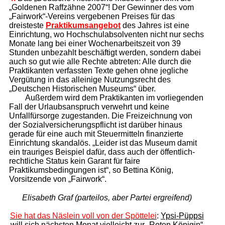
„Goldenen Raffzähne 2007“! Der Gewinner des vom
„Fairwork“-Vereins vergebenen Preises für das
dreisteste
Praktikumsangebot
des Jahres ist eine
Einrichtung, wo Hochschulabsolventen nicht nur sechs
Monate lang bei einer Wochenarbeitszeit von 39
Stunden unbezahlt beschäftigt werden, sondern dabei
auch so gut wie alle Rechte abtreten: Alle durch die
Praktikanten verfassten Texte gehen ohne jegliche
Vergütung in das alleinige Nutzungsrecht des
„Deutschen Historischen Museums“ über.
Außerdem wird dem Praktikanten im vorliegenden
Fall der Urlaubsanspruch verwehrt und keine
Unfallfürsorge zugestanden. Die Freizeichnung von
der Sozialversicherungspflicht ist darüber hinaus
gerade für eine auch mit Steuermitteln finanzierte
Einrichtung skandalös. „Leider ist das Museum damit
ein trauriges Beispiel dafür, dass auch der öffentlich-
rechtliche Status kein Garant für faire
Praktikumsbedingungen ist“, so Bettina König,
Vorsitzende von „Fairwork“.
Elisabeth Graf (parteilos, aber Partei ergreifend)
Sie hat das Näslein voll von der Spöttelei
:
Ypsi-Püppsi
will sich nächsten
Monat
vielleicht
zur „
Roten Königin
“