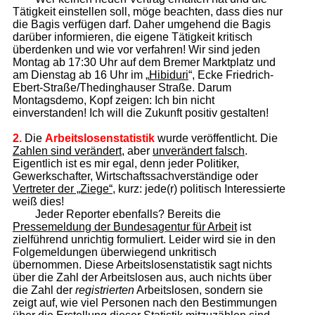
Tätigkeit einstellen soll, möge beachten, dass dies nur
die Bagis verfügen darf. Daher umgehend die Bagis
darüber informieren, die eigene Tätigkeit kritisch
überdenken und wie vor verfahren! Wir sind jeden
Montag ab 17:30 Uhr auf dem Bremer Marktplatz und
am Dienstag ab 16 Uhr im „
Hibiduri
“, Ecke Friedrich-
Ebert-Straße/Thedinghauser Straße. Darum
Montagsdemo, Kopf zeigen: Ich bin nicht
einverstanden! Ich will die Zukunft positiv gestalten!
2.
Die
Arbeitslosenstatistik
wurde veröffentlicht. Die
Zahlen sind verändert
, aber
unverändert falsch
.
Eigentlich ist es mir egal, denn jeder Politiker,
Gewerkschafter, Wirtschaftssachverständige oder
Vertreter der „Ziege“
, kurz: jede(r) politisch Interessierte
weiß dies!
Jeder Reporter ebenfalls? Bereits die
Pressemeldung der Bundesagentur für Arbeit
ist
zielführend unrichtig formuliert. Leider wird sie in den
Folgemeldungen überwiegend unkritisch
übernommen. Diese Arbeitslosenstatistik sagt nichts
über die Zahl der Arbeitslosen aus, auch nichts über
die Zahl der
registrierten
Arbeitslosen, sondern sie
zeigt auf, wie viel Personen nach den Bestimmungen