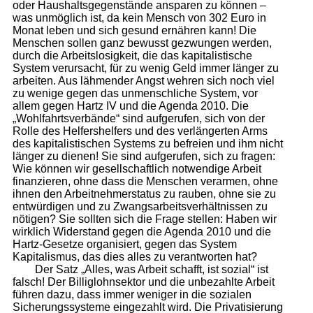
oder Haushaltsgegenstände ansparen zu können –
was unmöglich ist, da kein Mensch von 302 Euro in
Monat leben und sich gesund ernähren kann! Die
Menschen sollen ganz bewusst gezwungen werden,
durch die Arbeitslosigkeit, die das kapitalistische
System verursacht, für zu wenig Geld immer länger zu
arbeiten. Aus lähmender Angst wehren sich noch viel
zu wenige gegen das unmenschliche System, vor
allem gegen Hartz IV und die Agenda 2010. Die
„Wohlfahrtsverbände“ sind aufgerufen, sich von der
Rolle des Helfershelfers und des verlängerten Arms
des kapitalistischen Systems zu befreien und ihm nicht
länger zu dienen! Sie sind aufgerufen, sich zu fragen:
Wie können wir gesellschaftlich notwendige Arbeit
finanzieren, ohne dass die Menschen verarmen, ohne
ihnen den Arbeitnehmerstatus zu rauben, ohne sie zu
entwürdigen und zu Zwangsarbeitsverhältnissen zu
nötigen? Sie sollten sich die Frage stellen: Haben wir
wirklich Widerstand gegen die Agenda 2010 und die
Hartz-Gesetze organisiert, gegen das System
Kapitalismus, das dies alles zu verantworten hat?
Der Satz „Alles, was Arbeit schafft, ist sozial“ ist
falsch! Der Billiglohnsektor und die unbezahlte Arbeit
führen dazu, dass immer weniger in die sozialen
Sicherungssysteme eingezahlt wird. Die Privatisierung