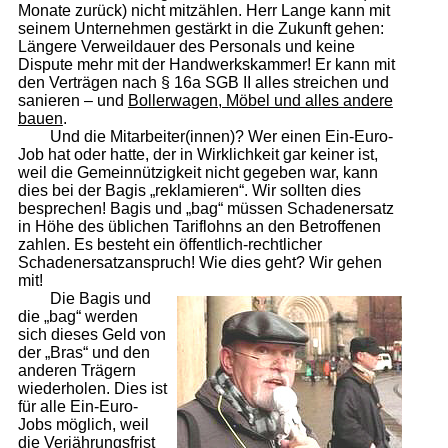
Monate zurück) nicht mitzählen. Herr Lange kann mit
seinem Unternehmen gestärkt in die Zukunft gehen:
Längere Verweildauer des Personals und keine
Dispute mehr mit der Handwerkskammer! Er kann mit
den Verträgen nach § 16a SGB II alles streichen und
sanieren – und
Bollerwagen, Möbel und alles andere
bauen
.
Und die Mitarbeiter(innen)? Wer einen Ein-Euro-
Job hat oder hatte, der in Wirklichkeit gar keiner ist,
weil die Gemeinnützigkeit nicht gegeben war, kann
dies bei der Bagis „reklamieren“. Wir sollten dies
besprechen! Bagis und „bag“ müssen Schadenersatz
in Höhe des üblichen Tariflohns an den Betroffenen
zahlen. Es besteht ein öffentlich-rechtlicher
Schadenersatzanspruch! Wie dies geht? Wir gehen
mit!
Die Bagis und
die „bag“ werden
sich dieses Geld von
der „Bras“ und den
anderen Trägern
wiederholen. Dies ist
für alle Ein-Euro-
Jobs möglich, weil
die Verjährungsfrist