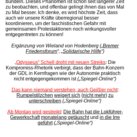
bündeln. Dieses Phänomen ist schon seit längerer Zeit
zu beobachten, und offenbar gelingt ihnen das von Mal
zu Mal besser. Ich denke, es wird höchste Zeit, dass
auch wir unsere Kräfte überregional besser
koordinieren, um der faschistischen Gefahr mit
gemeinsamen Protest­aktionen noch wirkungsvoller
entgegentreten zu können!
Ergänzung von Wieland von Hodenberg
(„
Bremer
Friedensforum
“, „
Solidarische Hilfe
“)
„Odysseus“ Schell droht mit neuen Streiks
: Die
Kompromiss-Rhetorik verbirgt, dass der Bahn-Konzern
der GDL in Kernfragen wie der Autonomie praktisch
nicht entgegengekommen ist
(„Spiegel-Online“)
Das kann niemand verstehen, auch Geißler nicht
:
Rumpelstilzchen
weigert sich
(
nicht mehr
)
zu
unterschreiben
(„Spiegel-Online“)
Ab Montag wird gestreikt
:
Die Bahn hat die Lokführer-
Gewerkschaft
monatelang getäuscht
und
in die Irre
geführt
(„Spiegel-Online“)