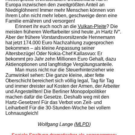
Europa inzwischen den zweitgrößten Anteil an
Niedriglöhnern! Immer mehr Menschen können von
ihrem Lohn nicht mehr leben, geschweige denn eine
Familie ernähren und versorgen!
Erinnert ihr euch noch an die
Vulkan-Pleite
? Die
meisten früheren Werftarbeiter sind heute „in Hartz IV“.
Aber der frühere Vorstandsvorsitzende Hennemann
hat jetzt 174.000 Euro Nachzahlung zugesprochen
bekommen – als kleine Anpassung seiner
Altersbezüge! Oder Nokia-Chef Kallasvuo: Er
bekommt pro Jahr zehn Millionen Euro Gehalt, dazu
Aktienoptionen und langfristige Vergütungsanteile.
Man muss nicht nur die Steuerhinterzieher wie
Zumwinkel sehen: Die ganze kleine, aber fette
Oberschicht bereichert sich völlig legal, Tag für Tag
und immer dreister auf Kosten der Armen, der Arbeiter
und Angestellten! Die Berliner Monopolpolitiker
machen dafür die Gesetze. Deshalb weg mit den
Hartz-Gesetzen! Für das Verbot von Zeit- und
Leiharbeit! Für die 30-Stunden-Woche bei vollem
Lohnausgleich!
Wolfgang Lange (
MLPD
)