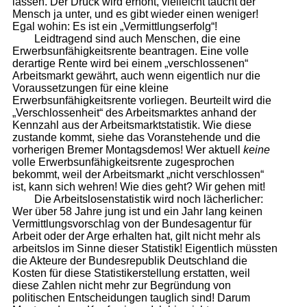
lassen. Der Druck wird erhöht, vielleicht taucht der
Mensch ja unter, und es gibt wieder einen weniger!
Egal wohin: Es ist ein „Vermittlungserfolg“!
Leidtragend sind auch Menschen, die eine
Erwerbsunfähigkeitsrente beantragen. Eine volle
derartige Rente wird bei einem „verschlossenen“
Arbeitsmarkt gewährt, auch wenn eigentlich nur die
Voraussetzungen für eine kleine
Erwerbsunfähigkeitsrente vorliegen. Beurteilt wird die
„Verschlossenheit“ des Arbeitsmarktes anhand der
Kennzahl aus der Arbeitsmarktstatistik. Wie diese
zustande kommt, siehe das Voranstehende und die
vorherigen Bremer Montagsdemos! Wer aktuell
keine
volle Erwerbsunfähigkeitsrente zugesprochen
bekommt, weil der Arbeitsmarkt „nicht verschlossen“
ist, kann sich wehren! Wie dies geht? Wir gehen mit!
Die Arbeitslosenstatistik wird noch lächerlicher:
Wer über 58 Jahre jung ist und ein Jahr lang keinen
Vermittlungsvorschlag von der Bundesagentur für
Arbeit oder der Arge erhalten hat, gilt nicht mehr als
arbeitslos im Sinne dieser Statistik! Eigentlich müssten
die Akteure der Bundesrepublik Deutschland die
Kosten für diese Statistikerstellung erstatten, weil
diese Zahlen nicht mehr zur Begründung von
politischen Entscheidungen tauglich sind! Darum