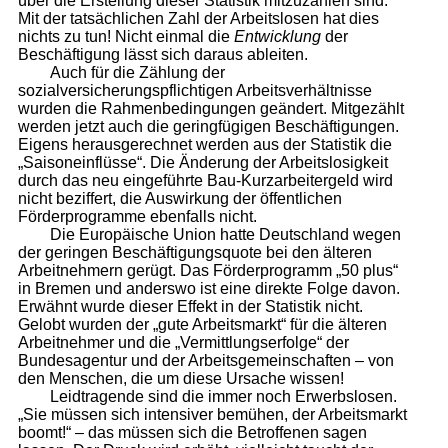
über die Erstellung dieser Statistik mitzuzählen sind.
Mit der tatsächlichen Zahl der Arbeitslosen hat dies
nichts zu tun! Nicht einmal die
Entwicklung
der
Beschäftigung lässt sich daraus ableiten.
Auch für die Zählung der
sozialversicherungspflichtigen Arbeitsverhältnisse
wurden die Rahmenbedingungen geändert. Mitgezählt
werden jetzt auch die geringfügigen Beschäftigungen.
Eigens herausgerechnet werden aus der Statistik die
„Saisoneinflüsse“. Die Änderung der Arbeitslosigkeit
durch das neu eingeführte Bau-Kurzarbeitergeld wird
nicht beziffert, die Auswirkung der öffentlichen
Förderprogramme ebenfalls nicht.
Die Europäische Union hatte Deutschland wegen
der geringen Beschäftigungsquote bei den älteren
Arbeitnehmern gerügt. Das Förderprogramm „50 plus“
in Bremen und anderswo ist eine direkte Folge davon.
Erwähnt wurde dieser Effekt in der Statistik nicht.
Gelobt wurden der „gute Arbeitsmarkt“ für die älteren
Arbeitnehmer und die „Vermittlungserfolge“ der
Bundesagentur und der Arbeitsgemeinschaften – von
den Menschen, die um diese Ursache wissen!
Leidtragende sind die immer noch Erwerbslosen.
„Sie müssen sich intensiver bemühen, der Arbeitsmarkt
boomt!“ – das müssen sich die Betroffenen sagen