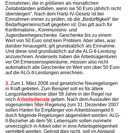
Einnahmen, die in größeren als monatlichen
Zeitabständen anfallen, wenn sie 50 Euro jährlich nicht
übersteigen“. Nach dem Hartz-IV-Gesetz ist bei
Einnahmen immer zu prüfen, ob die „Bedürftigkeit“ der
Bedarfsgemeinschaft gegeben ist. Das gilt auch für
Konfirmations-, Kommunions- und
Jugendweihegeschenke. Geschenke bis zu einem
Wert von 50 Euro sind kein Problem. Aber alles, was
darüber hinausgeht, gilt grundsätzlich als Einnahme.
Und diese sind grundsätzlich auf die ALG-II-Leistung
anzurechnen. Anderseits haben die Arbeits­agenturen
vor Ort Ermessensspielräume, müssen also nicht
automatisch alle Geschenke im Wert von über 50 Euro
auf die ALG-II-Leistungen anrechnen.
3.
Zum 1. März 2008 sind gesetzliche Neuregelungen
in Kraft getreten. Zum Beispiel soll es für ältere
Langzeitarbeitslose über 58 Jahre in der Regel nur
noch
Arbeitsdienste
geben. Nach dem Auslaufen der
sogenannten 58er-Regelung zum 31. Dezember 2007
sollen Härten für Empfänger von Arbeitslosengeld II
durch folgende Regelungen abgemildert werden: ALG-
II-Bezieher ab dem 58. Lebensjahr sollen nunmehr
unverzüglich in Arbeit oder in eine Arbeitsgelegenheit
vermittelt werden. Gelingt dies nicht, soll im Abstand