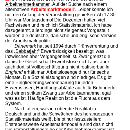
Arbeitnehmerkammer
„Auf der Suche nach einem
alternativen
Arbeitsmarktmodell
“. Leider konnte ich
nur den Anfang der Veranstaltung genießen: Ab 17:30
Uhr war Montagsdemo! Die Dozenten hatten viel
Fachwissen und reichlich Statistikmaterial. Ich habe
dazugelernt, allerdings nicht zielgenau: Vorgestellt
wurden die deutsche, dänische und englische Version
der Arbeitsmarktpolitik.
Dänemark
hat seit 1994 durch Frühverrentung und
das „
Sabbatjahr
“ Erwerbslosigkeit beseitigt, was
inzwischen aber Vergangenheit ist. Zwar grenzt die
dänische Gesellschaft Erwerbslose nicht aus, aber
auch dort ist Vollbeschäftigung nicht realisierbar. In
England
erhält man Arbeitslosengeld nur für sechs
Monate. Die Sozialleistungen sind niedriger. Es gibt
eine Eingliederungsvereinbarung für jeden
Erwerbslosen, Handlungsabläufe auch für Behinderte
und einen strikten Zwang zur Arbeitsannahme, egal
was es ist. Häufige Reaktion ist die Flucht aus dem
System.
Nach allem, was ich über die Realität in
Deutschland und die Schwächen des herangezogen
Statistikmaterials weiß, bleibt nur festzustellen:
Erstrebenswerte Arbeitsmarktmodelle sind das nicht!
Die Veranstaltungsreihe der Arbeitnehmerkammer ist