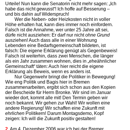
Urteile! Nun kann die Senatorin nicht mehr sagen: „Ich
habe das nicht gewusst“! Ich hoffe auf Besserung –
und bis dahin auf Widerspruch!
Wer die Neben- oder Heizkosten nicht in voller
Höhe erhalten hat, kann dies immer noch einfordern.
Falsch ist die Annahme, wer unter 25 Jahre alt sei,
dürfe nicht ausziehen: Er darf nur nicht
ohne Grund
ausziehen! Auch dass alle in einer Wohnung
Lebenden eine Bedarfsgemeinschaft bildeten, ist
falsch: Die eigene Erklärung genügt als Gegenbeweis!
Falsch ist weiterhin, dass zwei Menschen, die länger
als ein Jahr zusammen wohnen, dies in „eheähnlicher
Gemeinschaft“ täten: Auch hier reicht die eigene
Erklärung als Beweis, wenn es anders ist.
Nur Gegenwehr bringt die Politiker in Bewegung!
Wie eng Politik und Bagis hier in Bremen
zusammenarbeiten, ergibt sich schon aus den Kopien
der Bescheide für Herrn Bronke. Wir sind im Januar
wieder dort, kommt alle mit! Den Termin geben wir
noch bekannt. Wir gehen zur Wahl! Wir wollen eine
andere Regierung! Wir schaffen eine Zukunft mit
ehrlichen
Politikern! Darum Montagsdemo, Kopf
zeigen: Ich will die Zukunft positiv gestalten!
2.
Am 4. Dezember 2006 war ich bei der Bremer