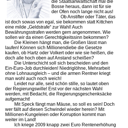
die Staatsanwaltschaft mal die
Bosse heraus, dann ist für sie
der Ofen noch lange nicht aus!
Ob Anstifter oder Täter, das
ist doch sowas von egal, sie bekommen statt Kittchen
eine milde „Geldstrafe“ zur Wahl! Auch
Bewährungsstrafen werden gern angenommen. Wie
sollen wir da einen Gerechtigkeitssinn bekommen?
Die Kleinen hängt man, die Großen lässt man
laufen! Können sich Millionendiebe die Gesetze
kaufen, ob Hartz oder Volkert oder wie sie heißen, die
doch alle hoch oben auf Anstand scheißen?
Die Unterschicht soll sich bescheiden und den
Ein-Euro-Job durchleiden! Niedriglöhne, Mehrarbeit
ohne Lohnausgleich – und die armen Rentner kriegt
man wohl auch noch weich!
Leidet nur alle, seid schön stille, so lautet oben
der Regierungswille! Erst vor der nächsten Wahl
werden, mit Bedacht, die Regierungsgeschenksäcke
aufgemacht!
Mit Speck fängt man Mäuse, so soll es sein! Doch
wer fällt auf diesen Schwindel wieder herein? Mit
Millionen-Kungeleien oder Korruption kommt man
weiter im Land!
Ich kriege 2009 knapp zwei Euro Rentenerhöhung