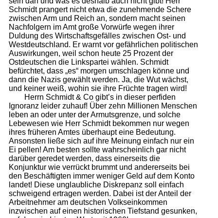
sein darf und was es deshalb auch nicht gibt! Herr
Schmidt prangert nicht etwa die zunehmende Schere
zwischen Arm und Reich an, sondern macht seinen
Nachfolgern im Amt große Vorwürfe wegen ihrer
Duldung des Wirtschaftsgefälles zwischen Ost- und
Westdeutschland. Er warnt vor gefährlichen politischen
Auswirkungen, weil schon heute 25 Prozent der
Ostdeutschen die Linkspartei wählen. Schmidt
befürchtet, dass „es“ morgen umschlagen könne und
dann die Nazis gewählt werden. Ja, die Wut wächst,
und keiner weiß, wohin sie ihre Früchte tragen wird!
Herrn Schmidt & Co gibt’s in dieser perfiden
Ignoranz leider zuhauf! Über zehn Millionen Menschen
leben an oder unter der Armutsgrenze, und solche
Lebewesen wie Herr Schmidt bekommen nur wegen
ihres früheren Amtes überhaupt eine Bedeutung.
Ansonsten ließe sich auf ihre Meinung einfach nur ein
Ei pellen! Am besten sollte wahrscheinlich gar nicht
darüber geredet werden, dass einerseits die
Konjunktur wie verrückt brummt und andererseits bei
den Beschäftigten immer weniger Geld auf dem Konto
landet! Diese unglaubliche Diskrepanz soll einfach
schweigend ertragen werden. Dabei ist der Anteil der
Arbeitnehmer am deutschen Volkseinkommen
inzwischen auf einen historischen Tiefstand gesunken,