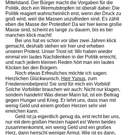
Mittelstand. Der Bürger macht die Vorgaben für die
Politik, doch ein Wermutstropfen ist überall dabei: Die
Politik reagiert wahrscheinlich erst, wenn der Druck zu
groß wird, weil die Massen unzufrieden sind. Es zählt
eben die Masse der Protestler! Da wir hier keine große
Masse sind, scheint es lange zu dauern, bis es bei
manchen klick macht!
Bei uns hat es schon vor über zwei Jahren klick
gemacht, deshalb stehen wir hier und erheben
unseren Protest. Unser Trost ist: Wir haben wieder
einmal ein lautes Nachdenken in der Politik erreicht,
und nach jedem kleinen Reden hört man ein lautes
Klicken bei den Bürgern.
Noch etwas Erfreuliches möchte ich sagen:
Herzlichen Glückwunsch,
Herr Yunus
, zum
Friedensnobelpreis! Sie sind für mich ein Vorbild!
Solche Vorbilder brauchen wir auch: Nicht nur klagen,
sondern handeln! Was dieser Mann tut, ist ein Beitrag
gegen Hunger und Krieg. Er lehrt uns, dass man mit
wenig Geld und einem großen Herzen sehr viel
erreichen kann.
Geld ist ja eigentlich genug da, erst recht bei uns,
nur mit dem großen Herzen hapert es! Wenn beides
zusammenkommt, ein wenig Geld und ein großes
Herz, dann herrscht weniger Armut. Wie ist es dann,