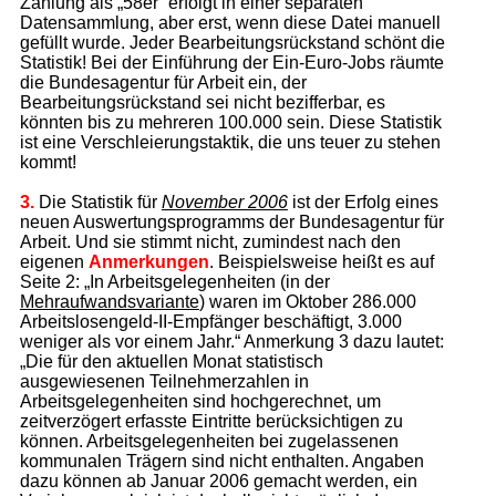
Zählung als „58er“ erfolgt in einer separaten
Datensammlung, aber erst, wenn diese Datei manuell
gefüllt wurde. Jeder Bearbeitungsrückstand schönt die
Statistik! Bei der Einführung der Ein-Euro-Jobs räumte
die Bundesagentur für Arbeit ein, der
Bearbeitungsrückstand sei nicht bezifferbar, es
könnten bis zu mehreren 100.000 sein. Diese Statistik
ist eine Verschleierungstaktik, die uns teuer zu stehen
kommt!
3.
Die Statistik für
November 2006
ist der Erfolg eines
neuen Auswertungsprogramms der Bundesagentur für
Arbeit. Und sie stimmt nicht, zumindest nach den
eigenen
Anmerkungen
. Beispielsweise heißt es auf
Seite 2: „In Arbeitsgelegenheiten (in der
Mehraufwandsvariante
) waren im Oktober 286.000
Arbeitslosengeld-II-Empfänger beschäftigt, 3.000
weniger als vor einem Jahr.“ Anmerkung 3 dazu lautet:
„Die für den aktuellen Monat statistisch
ausgewiesenen Teilnehmerzahlen in
Arbeitsgelegenheiten sind hochgerechnet, um
zeitverzögert erfasste Eintritte berücksichtigen zu
können. Arbeitsgelegenheiten bei zugelassenen
kommunalen Trägern sind nicht enthalten. Angaben
dazu können ab Januar 2006 gemacht werden, ein