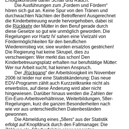
Erfolgskontrolle daher Schall und Rauch.
Die Ausführungen zum „Fordern und Fördern“
hören sich gut an. Keine Spur von den Tränen und
durchwachten Nächten der Betroffenen! Ausgerechnet
die Kinderbetreuung wurde hervorgehoben, dabei ist
die
Rückkehr
der Mütter in den Beruf gerade durch
diese Gesetze so gut wie unmöglich geworden. Die
Regelungen
vor
Hartz IV sahen eine Vielzahl von
Fördermöglichkeiten für den beruflichen
Wiedereinstieg vor, siee wurden ersatzlos gestrichen!
Die Regierung hat keine Skrupel, dies zu
verschweigen: Wer merkt das schon! Den
Kinderbetreuungsplatz erhalten nur berufstätige Mütter:
Wer nur Arbeit sucht, hat keinen Anspruch.
Der „
Rückgang
“ der Arbeitslosigkeit im November
2006 ist leider nur eine Statistikänderung: Das neue
EDV-Programm zählt auch Kurzzeitkranke nicht als
erwerbslos, auf diese Änderung wird aber nicht
hingewiesen. Darüber hinaus werden die Zahlen der
Ein-Euro-Arbeitsverhältnisse, Weiterbildungen, 58er-
Regelungen, kurz die ganzen Besonderheiten nach
wie vor aus unterschiedlichen Datenbeständen
gewonnen.
Die Abmeldung eines „58ers“ aus der Statistik
erfolgt auf Knopfdruck durch den Fallmanager. Die