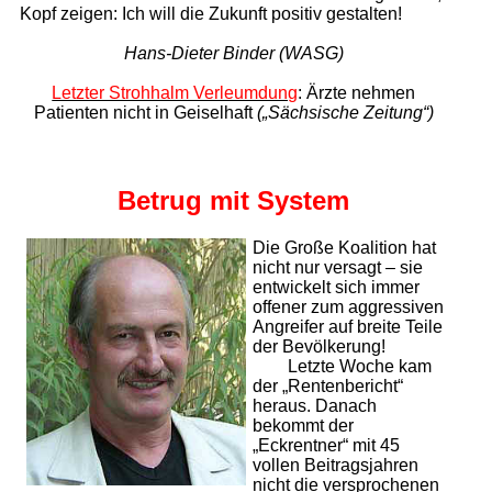
Kopf zeigen: Ich will die Zukunft positiv gestalten!
Hans-Dieter Binder (WASG)
Letzter Strohhalm Verleumdung
: Ärzte nehmen
Patienten
nicht in Geiselhaft
(„Sächsische Zeitung“)
Betrug mit System
Die Große Koalition hat
nicht nur versagt – sie
entwickelt sich immer
offener zum aggressiven
Angreifer auf breite Teile
der Bevölkerung!
Letzte Woche kam
der „Rentenbericht“
heraus. Danach
bekommt der
„Eckrentner“ mit 45
vollen Beitragsjahren
nicht die versprochenen