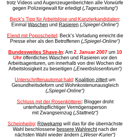
trotz Videos
und Augenzeugen­berichten alle Vorwürfe
gegen
Polizeigewalt für erledigt
(„Tageszeitung“)
Beck’s Tipp für Arbeitslose und Kanzlerkandidaten
:
Einmal
Waschen
und
Rasieren
(„Spiegel-Online“)
Elend mit Poposcheitel
: Beck’s Vorladung erreicht die
Presse
eher als den Betroffenen
(„Spiegel-Online“)
Bundesweites Shave-In
: Am
2. Januar 2007
um
10
Uhr
öffentliches Waschen und Rasieren vor den
Arbeitsagenturen, um innerhalb von drei Wochen die
Arbeitslosigkeit zu beseitigen
(„Erwerbslosenforum“)
Unterschriftenautomat hakt
:
Koalition zittert
um
Gesundheitsdeform
und Wohnkostenunausgleich
(„Spiegel-Online“)
Schluss mit der Rosenkötterei
: Blogger droht
unterhaltspflichtiger
Vermögensperson
mit Zwangseinzug
(„Stattnetz“)
Scheinheilig
:
Röwekamp
will das für die übernächste
Wahl beschlossene
bessere Wahlrecht
nach der
nächsten Wahl wieder ändern
(„Weser-Kurier“)