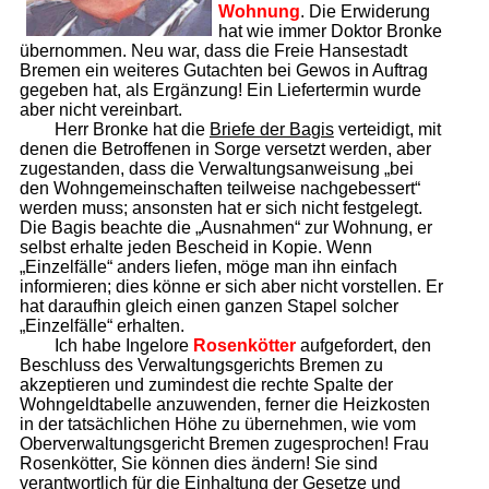
Wohnung
. Die Erwiderung
hat wie immer Doktor Bronke
übernommen. Neu war, dass die Freie Hansestadt
Bremen ein weiteres Gutachten bei Gewos in Auftrag
gegeben hat, als Ergänzung! Ein Liefertermin wurde
aber nicht vereinbart.
Herr Bronke hat die
Briefe der Bagis
verteidigt, mit
denen die Betroffenen in Sorge versetzt werden, aber
zugestanden, dass die Verwaltungsanweisung „bei
den Wohngemeinschaften teilweise nachgebessert“
werden muss; ansonsten hat er sich nicht festgelegt.
Die Bagis beachte die „Ausnahmen“ zur Wohnung, er
selbst erhalte jeden Bescheid in Kopie. Wenn
„Einzelfälle“ anders liefen, möge man ihn einfach
informieren; dies könne er sich aber nicht vorstellen. Er
hat daraufhin gleich einen ganzen Stapel solcher
„Einzelfälle“ erhalten.
Ich habe Ingelore
Rosenkötter
aufgefordert, den
Beschluss des Verwaltungsgerichts Bremen zu
akzeptieren und zumindest die rechte Spalte der
Wohngeldtabelle anzuwenden, ferner die Heizkosten
in der tatsächlichen Höhe zu übernehmen, wie vom
Oberverwaltungsgericht Bremen zugesprochen! Frau
Rosenkötter, Sie können dies ändern! Sie sind
verantwortlich für die Einhaltung der Gesetze und