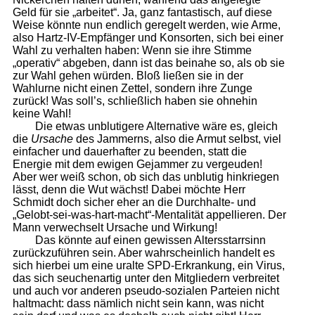
Geld für sie „arbeitet“. Ja, ganz fantastisch, auf diese
Weise könnte nun endlich geregelt werden, wie Arme,
also Hartz-IV-Empfänger und Konsorten, sich bei einer
Wahl zu verhalten haben: Wenn sie ihre Stimme
„operativ“ abgeben, dann ist das beinahe so, als ob sie
zur Wahl gehen würden. Bloß ließen sie in der
Wahlurne nicht einen Zettel, sondern ihre Zunge
zurück! Was soll’s, schließlich haben sie ohnehin
keine Wahl!
Die etwas unblutigere Alternative wäre es, gleich
die
Ursache
des Jammerns, also die Armut selbst, viel
einfacher und dauerhafter zu beenden, statt die
Energie mit dem ewigen Gejammer zu vergeuden!
Aber wer weiß schon, ob sich das unblutig hinkriegen
lässt, denn die Wut wächst! Dabei möchte Herr
Schmidt doch sicher eher an die Durchhalte- und
„Gelobt-sei-was-hart-macht“-Mentalität appellieren. Der
Mann verwechselt Ursache und Wirkung!
Das könnte auf einen gewissen Altersstarrsinn
zurückzuführen sein. Aber wahrscheinlich handelt es
sich hierbei um eine uralte SPD-Erkrankung, ein Virus,
das sich seuchenartig unter den Mitgliedern verbreitet
und auch vor anderen pseudo-sozialen Parteien nicht
haltmacht: dass nämlich nicht sein kann, was nicht