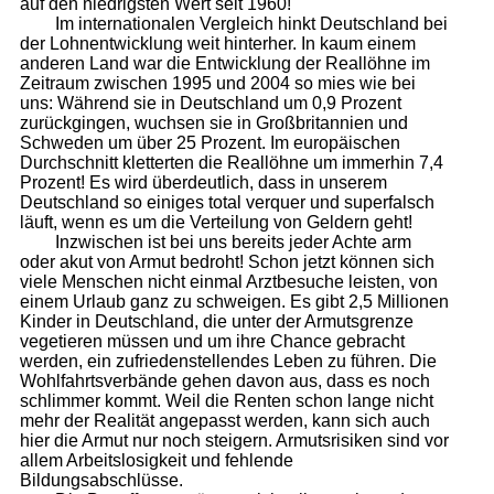
auf den niedrigsten Wert seit 1960!
Im internationalen Vergleich hinkt Deutschland bei
der Lohnentwicklung weit hinterher. In kaum einem
anderen Land war die Entwicklung der Reallöhne im
Zeitraum zwischen 1995 und 2004 so mies wie bei
uns: Während sie in Deutschland um 0,9 Prozent
zurückgingen, wuchsen sie in Großbritannien und
Schweden um über 25 Prozent. Im europäischen
Durchschnitt kletterten die Reallöhne um immerhin 7,4
Prozent! Es wird überdeutlich, dass in unserem
Deutschland so einiges total verquer und superfalsch
läuft, wenn es um die Verteilung von Geldern geht!
Inzwischen ist bei uns bereits jeder Achte arm
oder akut von Armut bedroht! Schon jetzt können sich
viele Menschen nicht einmal Arztbesuche leisten, von
einem Urlaub ganz zu schweigen. Es gibt 2,5 Millionen
Kinder in Deutschland, die unter der Armutsgrenze
vegetieren müssen und um ihre Chance gebracht
werden, ein zufriedenstellendes Leben zu führen. Die
Wohlfahrtsverbände gehen davon aus, dass es noch
schlimmer kommt. Weil die Renten schon lange nicht
mehr der Realität angepasst werden, kann sich auch
hier die Armut nur noch steigern. Armutsrisiken sind vor
allem Arbeitslosigkeit und fehlende
Bildungsabschlüsse.