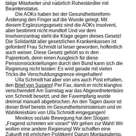
tätige Mitarbeiter und natürlich Ruheständler mit
Beamtenstatus.
Die AOKs haben bei der Gesundheitsreform-
Änderung den Finger auf die Wunde gelegt. Mit
diesem Ergänzungsgesetz sind die AOKs insolvent,
aber bestimmt nicht mundtot! Und vor dem
Insolvenzantrag steht die Klage gegen dieses Gesetz!
Die Solidarität aller gesetzlichen Krankenkassen ist
gefordert! Frau Schmidt ist leiser geworden, hoffentlich
auch weiser. Diese Gesetz gehört so in den
Papierkorb, denn einen Ausgleich für diese
Pensionsrückstellungen durch den Bund kann sich die
Regierung nicht leisten: Es wird gerade mit vielen
Tricks die Verschuldungsgrenze eingehalten!
Ulla Schmidt hat aber von uns auch Post erhalten,
den
Brief von Susann
! Per Fax, damit er nicht klanglos
verschwindet! Am Samstag war das Abgeordnetenbüro
von Schmidt besetzt, und der Faxempfang wurde
dreimal manuell abgebrochen. An den Tagen davor ist
dieser Brief bereits im Gesundheitsministerium und im
Wahlkreisbüro von Ulla Schmidt eingegangen!
Mexikos soziale Bewegung hat den Slogan:
„Fragend schreiten wir voran!“ Wir gehen zur Wahl! Wir
wollen eine andere Regierung! Wir schaffen eine
Zukunft mit
ehrlichen
Politikern! Darum Montagsdemo,