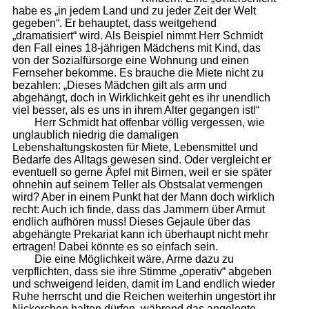
habe es „in jedem Land und zu jeder Zeit der Welt
gegeben“. Er behauptet, dass weitgehend
„dramatisiert“ wird. Als Beispiel nimmt Herr Schmidt
den Fall eines 18-jährigen Mädchens mit Kind, das
von der Sozialfürsorge eine Wohnung und einen
Fernseher bekomme. Es brauche die Miete nicht zu
bezahlen: „Dieses Mädchen gilt als arm und
abgehängt, doch in Wirklichkeit geht es ihr unendlich
viel besser, als es uns in ihrem Alter gegangen ist!“
Herr Schmidt hat offenbar völlig vergessen, wie
unglaublich niedrig die damaligen
Lebenshaltungskosten für Miete, Lebensmittel und
Bedarfe des Alltags gewesen sind. Oder vergleicht er
eventuell so gerne Äpfel mit Birnen, weil er sie später
ohnehin auf seinem Teller als Obstsalat vermengen
wird? Aber in einem Punkt hat der Mann doch wirklich
recht: Auch ich finde, dass das Jammern über Armut
endlich aufhören muss! Dieses Gejaule über das
abgehängte Prekariat kann ich überhaupt nicht mehr
ertragen! Dabei könnte es so einfach sein.
Die eine Möglichkeit wäre, Arme dazu zu
verpflichten, dass sie ihre Stimme „operativ“ abgeben
und schweigend leiden, damit im Land endlich wieder
Ruhe herrscht und die Reichen weiterhin ungestört ihr
Nickerchen halten dürfen, während das angelegte