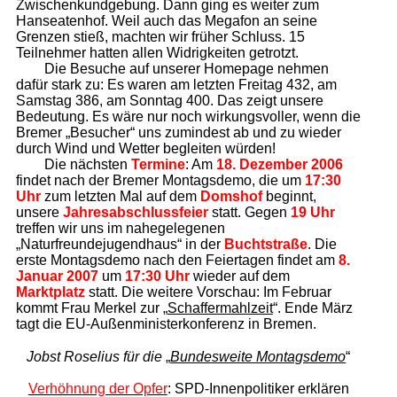
Zwischenkundgebung. Dann ging es weiter zum
Hanseatenhof. Weil auch das Megafon an seine
Grenzen stieß, machten wir früher Schluss. 15
Teilnehmer hatten allen Widrigkeiten getrotzt.
Die Besuche auf unserer Homepage nehmen
dafür stark zu: Es waren am letzten Freitag 432, am
Samstag 386, am Sonntag 400. Das zeigt unsere
Bedeutung. Es wäre nur noch wirkungsvoller, wenn die
Bremer „Besucher“ uns zumindest ab und zu wieder
durch Wind und Wetter begleiten würden!
Die nächsten
Termine
: Am
18. Dezember 2006
findet nach der Bremer Montagsdemo, die um
17:30
Uhr
zum letzten Mal auf dem
Domshof
beginnt,
unsere
Jahresabschlussfeier
statt. Gegen
19 Uhr
treffen wir uns im nahegelegenen
„Naturfreundejugendhaus“ in der
Buchtstraße
. Die
erste Montagsdemo nach den Feiertagen findet am
8.
Januar 2007
um
17:30 Uhr
wieder auf dem
Marktplatz
statt. Die weitere Vorschau: Im Februar
kommt Frau Merkel zur „
Schaffermahlzeit
“. Ende März
tagt die EU-Außenministerkonferenz in Bremen.
Jobst Roselius für die
„
Bundesweite Montagsdemo
“
Verhöhnung der Opfer
: SPD-Innenpolitiker erklären