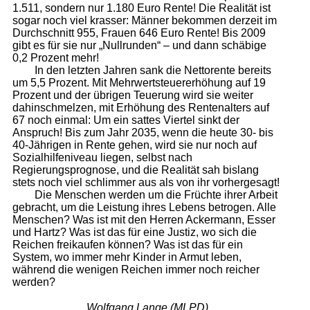
1.511, sondern nur 1.180 Euro Rente! Die Realität ist
sogar noch viel krasser: Männer bekommen derzeit im
Durchschnitt 955, Frauen 646 Euro Rente! Bis 2009
gibt es für sie nur „Nullrunden“ – und dann schäbige
0,2 Prozent mehr!
In den letzten Jahren sank die Nettorente bereits
um 5,5 Prozent. Mit Mehrwertsteuererhöhung auf 19
Prozent und der übrigen Teuerung wird sie weiter
dahinschmelzen, mit Erhöhung des Rentenalters auf
67 noch einmal: Um ein sattes Viertel sinkt der
Anspruch! Bis zum Jahr 2035, wenn die heute 30- bis
40-Jährigen in Rente gehen, wird sie nur noch auf
Sozialhilfeniveau liegen, selbst nach
Regierungsprognose, und die Realität sah bislang
stets noch viel schlimmer aus als von ihr vorhergesagt!
Die Menschen werden um die Früchte ihrer Arbeit
gebracht, um die Leistung ihres Lebens betrogen. Alle
Menschen? Was ist mit den Herren Ackermann, Esser
und Hartz? Was ist das für eine Justiz, wo sich die
Reichen freikaufen können? Was ist das für ein
System, wo immer mehr Kinder in Armut leben,
während die wenigen Reichen immer noch reicher
werden?
Wolfgang Lange (
MLPD
)