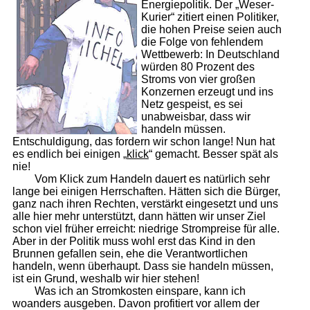
Energiepolitik. Der „Weser-
Kurier“ zitiert einen Politiker,
die hohen Preise seien auch
die Folge von fehlendem
Wettbewerb: In Deutschland
würden 80 Prozent des
Stroms von vier großen
Konzernen erzeugt und ins
Netz gespeist, es sei
unabweisbar, dass wir
handeln müssen.
Entschuldigung, das fordern wir schon lange! Nun hat
es endlich bei einigen „
klick
“ gemacht. Besser spät als
nie!
Vom Klick zum Handeln dauert es natürlich sehr
lange bei einigen Herrschaften. Hätten sich die Bürger,
ganz nach ihren Rechten, verstärkt eingesetzt und uns
alle hier mehr unterstützt, dann hätten wir unser Ziel
schon viel früher erreicht: niedrige Strompreise für alle.
Aber in der Politik muss wohl erst das Kind in den
Brunnen gefallen sein, ehe die Verantwortlichen
handeln, wenn überhaupt. Dass sie handeln müssen,
ist ein Grund, weshalb wir hier stehen!
Was ich an Stromkosten einspare, kann ich
woanders ausgeben. Davon profitiert vor allem der