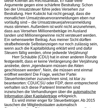
diese Klientel als Rechtsanwalt. Er hatte viele
Argumente gegen eine schärfere Bestrafung: Schon
bei der Umsatzsteuer führe jedes Versehen zur
Bestrafung. Herr Kubicki hat nicht gesagt, dass die
monatlichen Umsatzsteuer
vor
anmeldungen eben nur
vorläufig sind – die Umsatzsteuer
jahres
anmeldung
muss stimmen. Außerdem ist wohl nicht anzunehmen,
dass aus Versehen Millionenbeträge im Ausland
landen und Millionengewinne nicht versteuert werden.
Ein sehenswerter Beitrag. Aus meiner Sicht dürften
strafbefreiende Selbstanzeigen nur noch zulässig sein,
wenn auch die Kapitalbildung erklärt wird und dafür
Steuern fällig werden, ohne jedwede Verjährung!
Herr Schäuble (CDU) hat in einer anderen Runde
festgestellt, dass er keine Verlängerung der Verjährung
anstrebe, denn „irgendwann müssen die Akten
geschlossen werden“. Nein, die müssen erst einmal
eröffnet werden! Die Frage, welcher Partei
Steuerhinterzieher zuzurechnen sind, ist klar zu
beantworten: CDU/CSU oder FDP, denn entsprechend
verhalten sich diese Parteien! Immerhin sind
inzwischen die Verhandlungen über die
automatische
Information über Kapitalerträge
erfolgreich.
Es wird immer enger für Steuerbetrüger. Ab 2015
tauschen die Mitgliedsstaaten automatisch