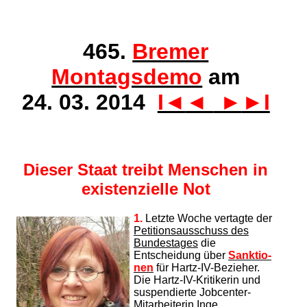
465.
Bremer
Montagsdemo
am
24. 03. 2014
I◄
◄
►
►I
Dieser Staat treibt Menschen
in
existenzielle Not
1.
Letzte Woche vertagte der
Pe­titionsausschuss des
Bundestages
die
Entscheidung über
Sank­tio­
nen
für Hartz-IV-Bezieher.
Die Hartz-IV-Kritikerin und
suspendierte Jobcenter-
Mitarbeiterin Inge