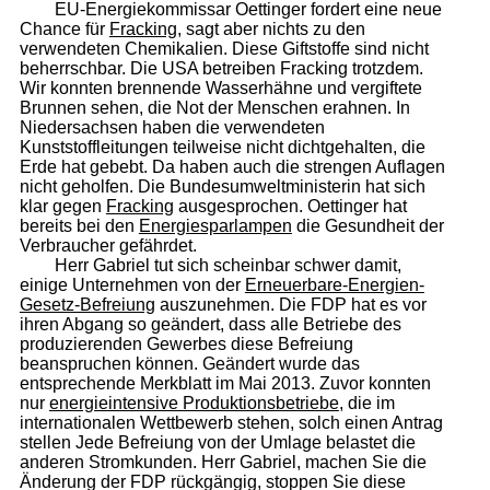
EU-Energiekommissar Oettinger fordert eine neue
Chance für
Fracking
, sagt aber nichts zu den
verwendeten Chemikalien. Diese Giftstoffe sind nicht
beherrschbar. Die USA betreiben Fracking trotzdem.
Wir konnten brennende Wasserhähne und vergiftete
Brunnen sehen, die Not der Menschen erahnen. In
Niedersachsen haben die verwendeten
Kunststoffleitungen teilweise nicht dichtgehalten, die
Erde hat gebebt. Da haben auch die strengen Auflagen
nicht geholfen. Die Bundesumweltministerin hat sich
klar gegen
Fracking
ausgesprochen. Oettinger hat
bereits bei den
Energiesparlampen
die Gesundheit der
Verbraucher gefährdet.
Herr Gabriel tut sich scheinbar schwer damit,
einige Unternehmen von der
Er­neu­er­bare-Energien-
Gesetz-Befreiung
auszunehmen. Die FDP hat es vor
ihren Abgang so geändert, dass alle Betriebe des
produzierenden Gewerbes diese Befreiung
beanspruchen können. Geändert wurde das
entsprechende Merkblatt im Mai 2013. Zuvor konnten
nur
energieintensive Produktionsbetriebe
, die im
internationalen Wettbewerb stehen, solch einen Antrag
stellen Jede Befreiung von der Umlage belastet die
anderen Stromkunden. Herr Gabriel, machen Sie die
Änderung der FDP rückgängig, stoppen Sie diese