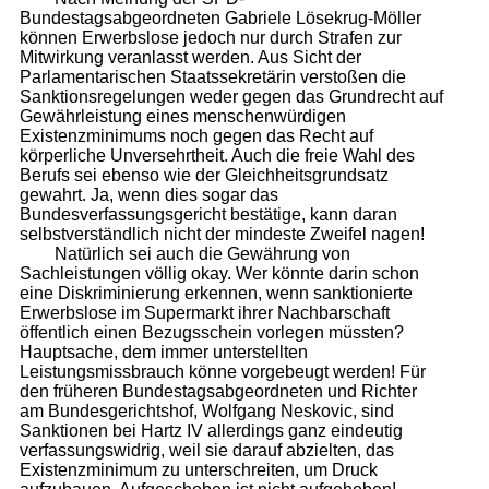
Bundestagsabgeordneten Gabriele Lösekrug-Möller
können Erwerbslose jedoch nur durch Strafen zur
Mitwirkung veranlasst werden. Aus Sicht der
Parlamentarischen Staatssekretärin verstoßen die
Sanktionsregelungen weder gegen das Grundrecht auf
Gewährleistung eines menschenwürdigen
Existenzminimums noch gegen das Recht auf
körperliche Unversehrtheit. Auch die freie Wahl des
Berufs sei ebenso wie der Gleichheitsgrundsatz
gewahrt. Ja, wenn dies sogar das
Bundesverfassungsgericht bestätige, kann daran
selbstverständlich nicht der mindeste Zweifel nagen!
Natürlich sei auch die Gewährung von
Sachleistungen völlig okay. Wer könnte darin schon
eine Diskriminierung erkennen, wenn sanktionierte
Erwerbslose im Supermarkt ihrer Nachbarschaft
öffentlich einen Bezugsschein vorlegen müssten?
Hauptsache, dem immer unterstellten
Leistungsmissbrauch könne vorgebeugt werden! Für
den früheren Bundestagsabgeordneten und Richter
am Bundesgerichtshof, Wolfgang Neskovic, sind
Sanktionen bei Hartz IV allerdings ganz eindeutig
verfassungswidrig, weil sie darauf abzielten, das
Existenzminimum zu unterschreiten, um Druck