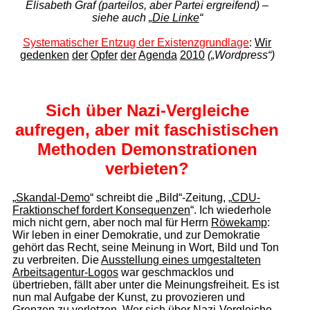
Elisabeth Graf (parteilos, aber Partei ergreifend) –
siehe auch „
Die Linke
“
Systematischer Entzug der Existenzgrundlage
:
Wir
gedenken
der
Opfer
der
Agenda
2010
(„Wordpress“)
Sich über Nazi-Vergleiche
aufregen, aber mit faschistischen
Methoden Demonstrationen
verbieten?
„
Skandal-Demo
“ schreibt die „Bild“-Zeitung, „
CDU-
Fraktionschef fordert Kon­se­quen­zen
“. Ich wiederhole
mich nicht gern, aber noch mal für Herrn
Röwekamp
:
Wir leben in einer Demokratie, und zur Demokratie
gehört das Recht, seine Meinung in Wort, Bild und Ton
zu verbreiten. Die
Ausstellung eines umgestalteten
Arbeitsagentur-Logos
war geschmacklos und
übertrieben, fällt aber unter die Meinungsfreiheit. Es ist
nun mal Aufgabe der Kunst, zu provozieren und
Grenzen zu verletzen. Wer sich über Nazi-Vergleiche