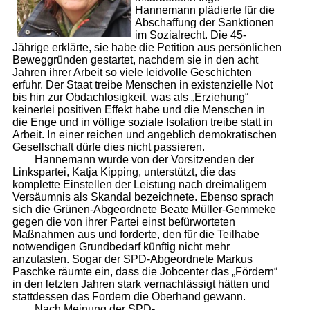
Hannemann plädierte für die
Abschaffung der Sanktionen
im Sozialrecht. Die 45-
Jährige erklärte, sie habe die Petition aus persönlichen
Beweggründen gestartet, nachdem sie in den acht
Jahren ihrer Arbeit so viele leidvolle Geschichten
erfuhr. Der Staat treibe Menschen in existenzielle Not
bis hin zur Obdachlosigkeit, was als „Erziehung“
keinerlei positiven Effekt habe und die Menschen in
die Enge und in völlige soziale Isolation treibe statt in
Arbeit. In einer reichen und angeblich demokratischen
Gesellschaft dürfe dies nicht passieren.
Hannemann wurde von der Vorsitzenden der
Linkspartei, Katja Kipping, unterstützt, die das
komplette Einstellen der Leistung nach dreimaligem
Versäumnis als Skandal bezeichnete. Ebenso sprach
sich die Grünen-Abgeordnete Beate Müller-Gemmeke
gegen die von ihrer Partei einst befürworteten
Maßnahmen aus und forderte, den für die Teilhabe
notwendigen Grundbedarf künftig nicht mehr
anzutasten. Sogar der SPD-Abgeordnete Markus
Paschke räumte ein, dass die Jobcenter das „Fördern“
in den letzten Jahren stark vernachlässigt hätten und
stattdessen das Fordern die Oberhand gewann.
Nach Meinung der SPD-