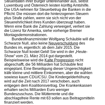
Steuerdaten ihrer Bürger untereinander aus, selbst
Luxemburg und Österreich leisten künftig Amtshilfe.
Die USA nehmen für Steuerbetrug die Banken in die
Pflicht: Die müssen dort die hinterzogenen Steuern
plus Strafe zahlen, wenn sie sich nicht von der
Steuerehrlichkeit ihres Kunden überzeugt haben.
Wenn eine Bank die Zahlung verweigert, verliert sie
die Lizenz für Amerika, siehe vorherige Bremer
Montagsdemonstrationen.
Bundesfinanzminister Wolfgang Schäuble will die
Schwarze Null, also keine
Neuverschuldung
des
Bundes im, eigentlich: ab dem Jahr 2015. Die
Schwarze Null kostet Geld! Sie wird in der „Heute-
Show“ vom 21. März 2014 gut dargestellt.
Beispielsweise wird die
Kalte Progression
nicht
abgeschafft, die 56 Milliarden hat Schäuble fest
eingeplant. Eine Beseitigung dieser Ungerechtigkeit
träfe kleine und mittlere Einkommen, aber die wählen
sowieso kaum CDU/CSU. Die Kindergelderhöhung
wird auf die Zeit nach 2017 verschoben, auch
entgegen dem Koalitionsvertrag. Die Krankenkassen
erhalten sechs Milliarden Euro weniger
Bundeszuschuss. Die Mütterrente und die
abschlagsfreie Rente mit 63 sollen aus Beitragsmitteln
finanziert werden.