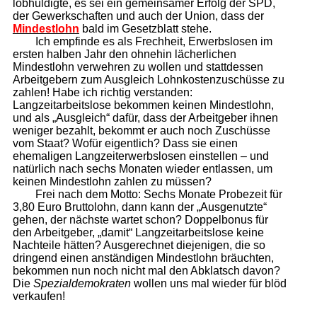
lobhuldigte, es sei ein gemeinsamer Erfolg der SPD,
der Gewerkschaften und auch der Union, dass der
Min­dest­lohn
bald im Gesetzblatt stehe.
Ich empfinde es als Frechheit, Erwerbslosen im
ersten halben Jahr den ohnehin lächerlichen
Mindestlohn verwehren zu wollen und stattdessen
Arbeitgebern zum Ausgleich Lohnkostenzuschüsse zu
zahlen! Habe ich richtig verstanden:
Langzeitarbeitslose bekommen keinen Mindestlohn,
und als „Ausgleich“ dafür, dass der Arbeitgeber ihnen
weniger bezahlt, bekommt er auch noch Zuschüsse
vom Staat? Wofür eigentlich? Dass sie einen
ehemaligen Langzeiterwerbslosen einstellen – und
natürlich nach sechs Monaten wieder entlassen, um
keinen Mindestlohn zahlen zu müssen?
Frei nach dem Motto: Sechs Monate Probezeit für
3,80 Euro Bruttolohn, dann kann der „Ausgenutzte“
gehen, der nächste wartet schon? Doppelbonus für
den Arbeitgeber, „damit“ Langzeitarbeitslose keine
Nachteile hätten? Ausgerechnet diejenigen, die so
dringend einen anständigen Mindestlohn bräuchten,
bekommen nun noch nicht mal den Abklatsch davon?
Die
Spezialdemokraten
wollen uns mal wieder für blöd
verkaufen!