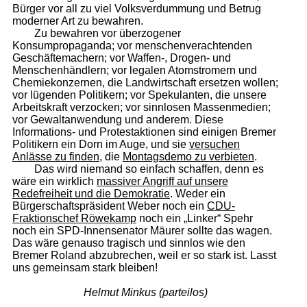
Bürger vor all zu viel Volksverdummung und Betrug
moderner Art zu bewahren.
Zu bewahren vor überzogener
Konsumpropaganda; vor menschenverachtenden
Geschäftemachern; vor Waffen-, Drogen- und
Menschenhändlern; vor legalen Atomstromern und
Chemiekonzernen, die Landwirtschaft ersetzen wollen;
vor lügenden Politikern; vor Spekulanten, die unsere
Arbeitskraft verzocken; vor sinnlosen Massenmedien;
vor Gewaltanwendung und anderem. Diese
Informations- und Protestaktionen sind einigen Bremer
Politikern ein Dorn im Auge, und sie
ver­su­chen
Anlässe zu finden
, die
Montagsdemo zu verbieten
.
Das wird niemand so einfach schaffen, denn es
wäre ein wirklich
mas­si­ver Angriff auf unsere
Redefreiheit und die Demokratie
. Weder ein
Bürgerschaftspräsident Weber noch ein
CDU-
Fraktionschef Röwekamp
noch ein „Linker“ Spehr
noch ein SPD-Innensenator Mäurer sollte das wagen.
Das wäre genauso tragisch und sinnlos wie den
Bremer Roland abzubrechen, weil er so stark ist. Lasst
uns gemeinsam stark bleiben!
Helmut Minkus (parteilos)