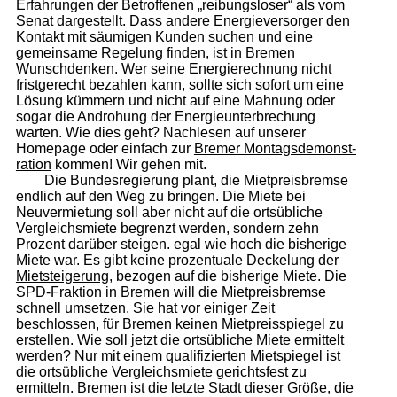
Erfahrungen der Betroffenen „reibungsloser“ als vom
Senat dargestellt. Dass andere Energieversorger den
Kontakt mit säumigen Kunden
suchen und eine
gemeinsame Regelung finden, ist in Bremen
Wunschdenken. Wer seine Energierechnung nicht
fristgerecht bezahlen kann, sollte sich sofort um eine
Lösung kümmern und nicht auf eine Mahnung oder
sogar die Androhung der Energieunterbrechung
warten. Wie dies geht? Nachlesen auf unserer
Homepage oder einfach zur
Bremer Mon­tags­de­monst­
ration
kommen! Wir gehen mit.
Die Bundesregierung plant, die Mietpreisbremse
endlich auf den Weg zu bringen. Die Miete bei
Neuvermietung soll aber nicht auf die ortsübliche
Vergleichsmiete begrenzt werden, sondern zehn
Prozent darüber steigen. egal wie hoch die bisherige
Miete war. Es gibt keine prozentuale Deckelung der
Mietsteigerung
, bezogen auf die bisherige Miete. Die
SPD-Fraktion in Bremen will die Mietpreisbremse
schnell umsetzen. Sie hat vor einiger Zeit
beschlossen, für Bremen keinen Mietpreisspiegel zu
erstellen. Wie soll jetzt die ortsübliche Miete ermittelt
werden? Nur mit einem
qualifizierten Mietspiegel
ist
die ortsübliche Vergleichsmiete gerichtsfest zu
ermitteln. Bremen ist die letzte Stadt dieser Größe, die