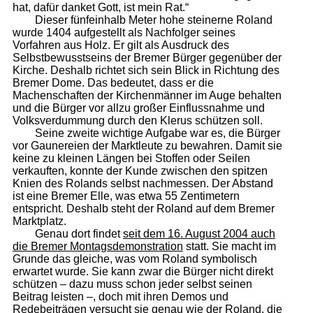
hat, dafür danket Gott, ist mein Rat.“
Dieser fünfeinhalb Meter hohe steinerne Roland
wurde 1404 aufgestellt als Nachfolger seines
Vorfahren aus Holz. Er gilt als Ausdruck des
Selbstbewusstseins der Bremer Bürger gegenüber der
Kirche. Deshalb richtet sich sein Blick in Richtung des
Bremer Dome. Das bedeutet, dass er die
Machenschaften der Kirchenmänner im Auge behalten
und die Bürger vor allzu großer Einflussnahme und
Volksverdummung durch den Klerus schützen soll.
Seine zweite wichtige Aufgabe war es, die Bürger
vor Gaunereien der Marktleute zu bewahren. Damit sie
keine zu kleinen Längen bei Stoffen oder Seilen
verkauften, konnte der Kunde zwischen den spitzen
Knien des Rolands selbst nachmessen. Der Abstand
ist eine Bremer Elle, was etwa 55 Zentimetern
entspricht. Deshalb steht der Roland auf dem Bremer
Marktplatz.
Genau dort findet
seit dem 16. August 2004 auch
die Bremer Mon­tags­de­monst­ra­tion
statt. Sie macht im
Grunde das gleiche, was vom Roland symbolisch
erwartet wurde. Sie kann zwar die Bürger nicht direkt
schützen – dazu muss schon jeder selbst seinen
Beitrag leisten –, doch mit ihren Demos und
Redebeiträgen versucht sie genau wie der Roland, die