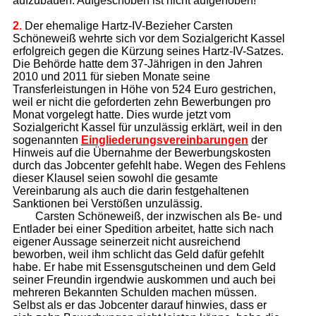
aufzubauen. Aufgeschoben ist nicht aufgehoben!
2.
Der ehemalige Hartz-IV-Bezieher Carsten
Schöneweiß wehrte sich vor dem Sozialgericht Kassel
erfolgreich gegen die Kürzung seines Hartz-IV-Satzes.
Die Behörde hatte dem 37-Jährigen in den Jahren
2010 und 2011 für sieben Monate seine
Transferleistungen in Höhe von 524 Euro gestrichen,
weil er nicht die geforderten zehn Bewerbungen pro
Monat vorgelegt hatte. Dies wurde jetzt vom
Sozialgericht Kassel für unzulässig erklärt, weil in den
sogenannten
Ein­glie­de­rungs­ver­ein­ba­run­gen
der
Hinweis auf die Übernahme der Bewerbungskosten
durch das Jobcenter gefehlt habe. Wegen des Fehlens
dieser Klausel seien sowohl die gesamte
Vereinbarung als auch die darin festgehaltenen
Sanktionen bei Verstößen unzulässig.
Carsten Schöneweiß, der inzwischen als Be- und
Entlader bei einer Spedition arbeitet, hatte sich nach
eigener Aussage seinerzeit nicht ausreichend
beworben, weil ihm schlicht das Geld dafür gefehlt
habe. Er habe mit Essensgutscheinen und dem Geld
seiner Freundin irgendwie auskommen und auch bei
mehreren Bekannten Schulden machen müssen.
Selbst als er das Jobcenter darauf hinwies, dass er