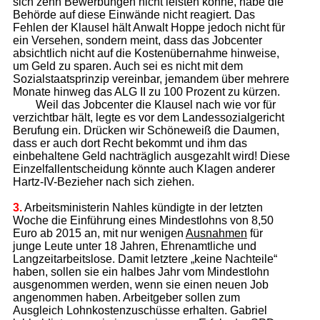
sich zehn Bewerbungen nicht leisten könne, habe die
Behörde auf diese Einwände nicht reagiert. Das
Fehlen der Klausel hält Anwalt Hoppe jedoch nicht für
ein Versehen, sondern meint, dass das Jobcenter
absichtlich nicht auf die Kostenübernahme hinweise,
um Geld zu sparen. Auch sei es nicht mit dem
Sozialstaatsprinzip vereinbar, jemandem über mehrere
Monate hinweg das ALG II zu 100 Prozent zu kürzen.
Weil das Jobcenter die Klausel nach wie vor für
verzichtbar hält, legte es vor dem Landessozialgericht
Berufung ein. Drücken wir Schöneweiß die Daumen,
dass er auch dort Recht bekommt und ihm das
einbehaltene Geld nachträglich ausgezahlt wird! Diese
Einzelfallentscheidung könnte auch Klagen anderer
Hartz-IV-Bezieher nach sich ziehen.
3.
Arbeitsministerin Nahles kündigte in der letzten
Woche die Einführung eines Mindestlohns von 8,50
Euro ab 2015 an, mit nur wenigen
Ausnahmen
für
junge Leute unter 18 Jahren, Ehrenamtliche und
Langzeitarbeitslose. Damit letztere „kei­ne Nachteile“
haben, sollen sie ein halbes Jahr vom Mindestlohn
ausgenommen werden, wenn sie einen neuen Job
angenommen haben. Arbeitgeber sollen zum
Ausgleich Lohnkostenzuschüsse erhalten. Gabriel