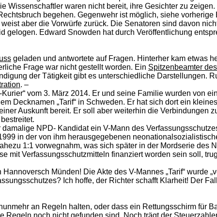
 Wissenschaftler waren nicht bereit, ihre Gesichter zu zeigen.
t Rechtsbruch begehen. Gegenwehr ist möglich, siehe vorherige
weist aber die Vorwürfe zurück. Die Senatoren sind davon nich
 Eid gelogen. Edward Snowden hat durch Veröffentlichung ent
uss
geladen und antwortete auf Fragen. Hinterher kam etwas he
rliche Frage war nicht gestellt worden. Ein
Spitzenbeamter des 
igung der Tätigkeit gibt es unterschiedliche Darstellungen. Ruf
ration
. –
ser-Kurier“ vom 3. März 2014. Er und seine Familie wurden von e
dem Decknamen „Tarif“ in Schweden. Er hat sich dort ein kleine
einer Auskunft bereit. Er soll aber weiterhin die Verbindungen
bestreitet.
er damalige NPD- Kandidat ein V-Mann des Verfassungsschutzes
e 1999 in der von ihm herausgegebenen neonationalsozialistisch
nahezu 1:1 vorwegnahm, was sich später in der Mordserie des NS
e mit Verfassungsschutzmitteln finanziert worden sein soll, tr
 in Hannoversch Münden! Die Akte des V-Mannes „Tarif“ wurde „ve
sungsschutzes? Ich hoffe, der Richter schafft Klarheit! Der Fall 
 nunmehr an Regeln halten, oder dass ein Rettungsschirm für Ba
se Regeln noch nicht gefunden sind. Noch trägt der Steuerzahler