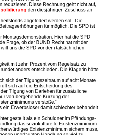
n reduzieren. Diese Rechnung geht nicht auf,
solidierung
den diesjährigen Zuschuss an
heitsfonds abgefedert werden soll. Die
Beitragserhöhungen für möglich. Die SPD ist
r Montagsdemonstration
. Hier hat die SPD
de Frage, ob der BUND Recht hat mit der
 will uns die SPD vor dem tatsächlichen
gkeit mit zehn Prozent vom Regelsatz zu
gründet anders entschieden. Die Klägerin hätte
ch sich der Tilgungszeitraum auf acht Monate
ruft sich auf die Entscheidung des
r Tilgung von Darlehen für zusätzliche
 nur vorübergehende Kürzung der
istenzminimums verstoße.“
s ein Erwerbsloser damit schlechter behandelt
hter gestellt als ein Schuldner im Pfändungs-
Handlung das soziokulturelle Existenzminimum
nschenwürdiges Existenzminimum sichern muss,
ngenen unerlaubten Handlung so viel zu