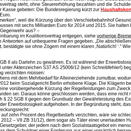
nsvertrag steht, ohne Steuererhöhung bezahlen und die Schulde
zur Kasse gebeten: Die Bundesregierung kürzt zur
Haushaltskon
 Euro.
„merken“, weil die Kürzung über den Verschiebebahnhof Gesund
ses mit sechs Milliarden Euro für 2014 und 2015. Sie halten 
re Gegenwehr aus? –
inbarung im Koalitionsvertrag entgegen, siehe
vorherige Breme
re Antworten auf unbequeme Fragen gegeben. „Die abschließen
bestätigte sie ohne Zögern mit einem klaren ‚Natürlich! ‘.“ Wie
GB II als Darlehn zu gewähren. Es ist während der Erwerbslosi
13 unter Aktenzeichen S37 AS 25006/12 (kein Schreibfehler!) be
ng verzichten müssen:
hens mit dem Mehrbedarf für Alleinerziehende zumutbar, wodur
2012 beim Sozialgericht Berlin erhobene Klage. Die Klägerin be
ine vorübergehende Kürzung der Regelleistungen zum Zweck de
anden sei. Daraus könne geschlossen werden, dass eine nicht
h § 22 SGB II gegen den Grundsatz der Gewährleistung des Ex
 der Erwerbslosigkeit aufgehoben. In der Begründung steht, das
reckungsrecht:
 auf zehn Prozent des Regelbedarfs verzichten, wäre sie schlec
2012 – VII ZB 31/12), dem sogar als Täter einer unerlaubten 
er Gesetzgeber, der jedem nach dem Sozialstaatsgebot ein me
dass dem Schuldner einer Forderung aus einer vorsätzlich bega