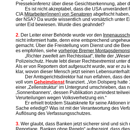
Pressekonferenz über diese Gesichtserkennung, aber die
Es ist nicht akzeptabel, dass die USA unveränder
CIA
Mitarbeiter(innen) von Senatoren
abgefischt haben, 
der NSA? Da wurde wissentlich und vorsätzlich unter
unter Eid bewiesen. Wurde dies geahndet?
2.
Der Leiter einer Behörde wurde vor den
Innenaussch
nicht informiert hatte, denn eine entsprechend ungeheue
gemacht. Über die Freistellung vom Dienst und die Beend
es empfohlen, siehe
vorherige Bremer Montagsdemonst
„Richter zweifelt am Rechtsstaat“, titelte der „We
Polizeischutz. Heute lebt dieser Rechtsextremist unter 
Als er von Reportern dort aufgesucht wurde, war er zu k
klar, wovon dieser Mensch jetzt seinen Lebensunterhalt 
Der Amtsgerichtsdirektor hat nun erfahren, dass d
voll vom
Geheimdienst
finanziert. „Von Dolsperg hatt
einer ‚Zellenstruktur‘ im Untergrund umschrieben, das 
‚Sonnenbanners‘, dessen Publikation zumindest teilweis
Verurteilungen wegen Volksverhetzung ein.“
Er erhielt trotzdem Staatsknete für seine Aktionen
Sache erledigt? Was ist mit der Verantwortung des Verfas
Auflösung des Verfassungsschutzes.
3.
Wer glaubt, dass Banken jetzt sicherer sind und sich
Reportage „
Banken ohne Regeln
“ aufgezeigt, dass die