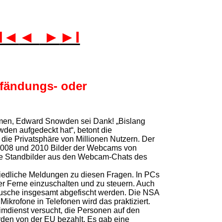
I◄
◄
►
►I
Pfändungs- oder
men, Edward Snowden sei Dank! „Bislang
den aufgedeckt hat“, betont die
die Privatsphäre von Millionen Nutzern. Der
2008 und 2010 Bilder der Webcams von
be Standbilder aus den Webcam-Chats des
hiedliche Meldungen zu diesen Fragen. In PCs
 Ferne einzuschalten und zu steuern. Auch
äusche insgesamt abgefischt werden. Die NSA
Mikrofone in Telefonen wird das praktiziert.
imdienst versucht, die Personen auf den
den von der EU bezahlt. Es gab eine