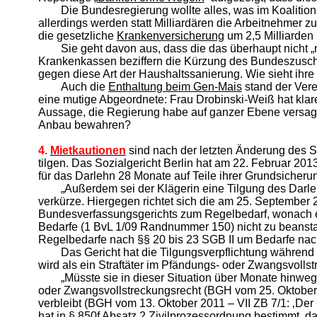
Die Bundesregierung wollte alles, was im Koalitio
allerdings werden statt Milliardären die Arbeitnehmer 
die gesetzliche
Krankenversicherung
um 2,5 Milliarden
Sie geht davon aus, dass die das überhaupt nicht 
Krankenkassen beziffern die Kürzung des Bundeszuschus
gegen diese Art der Haushaltssanierung. Wie sieht ih
Auch die
Enthaltung beim Gen-Mais
stand der Vere
eine mutige Abgeordnete: Frau Drobinski-Weiß hat kla
Aussage, die Regierung habe auf ganzer Ebene versagt, 
Anbau bewahren?
4.
Mietkautionen
sind nach der letzten Änderung des S
tilgen. Das Sozialgericht Berlin hat am 22. Februar 20
für das Darlehn 28 Monate auf Teile ihrer Grundsicheru
„Außerdem sei der Klägerin eine Tilgung des Darle
verkürze. Hiergegen richtet sich die am 25. September 
Bundesverfassungsgerichts zum Regelbedarf, wonach e
Bedarfe (1 BvL 1/09 Randnummer 150) nicht zu beanst
Regelbedarfe nach §§ 20 bis 23 SGB II um Bedarfe nac
Das Gericht hat die Tilgungsverpflichtung während
wird als ein Straftäter im Pfändungs- oder Zwangsvollst
„Müsste sie in dieser Situation über Monate hinweg
oder Zwangsvollstreckungsrecht (BGH vom 25. Oktober 
verbleibt (BGH vom 13. Oktober 2011 – VII ZB 7/1: ‚D
hat in § 850f Absatz 2 Zivilprozessordnung bestimmt, 