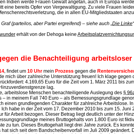
nen Indien werde Frauen Gewalt angetan, auch in Europa werde j
t eine bereits Opfer von Vergewaltigung. Zu viele Frauen leide
nschenrechtsverletzung, die in allen EU-Mitgliedstaaten anzutr
 Graf (parteilos, aber Partei ergreifend) – siehe auch „
Die Linke
“
swunder
erhält von der Dehoga
keine
Arbeitsplatzvernichtungs
egen die Benach­teiligung arbeitslose
14
, findet um
10 Uhr
mein
Prozess
gegen die
Rentenversiche
de mich über zahlreiche Unterstützung freuen! Ich klage gegen 
zurückfordert: 4.169,65 Euro für die Zeit vom 1. März 2011 bis z
 Hinzuverdienstgrenze lag.
te, arbeitslose Menschen benachteiligende Auslegung des
§ 96
s – in meinem Fall 740 Euro – als Bemessungsgrundlage genom
ch einen grundlegenden Charakter für zahlreiche Arbeitslose. 
. Ich habe in der Zeit vom 17. Dezember 2010 bis zum 15. Juni
r für Arbeit bezogen. Dieser Betrag liegt deutlich unter der Hi
sungsgrundlage meines Bruttogehalts von 1.800 Euro ist fiktiv
e zu tun. Dieses Bruttogehalt liegt drei Jahre zurück. Es konnte
hat sich seit dem Bandscheibenvorfall im Juli 2009 geändert. 