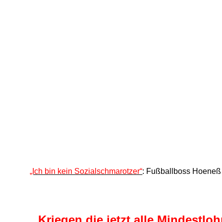
„Ich bin kein Sozialschmarotzer“
: Fußballboss Hoeneß 
Kriegen die jetzt alle Mindestl