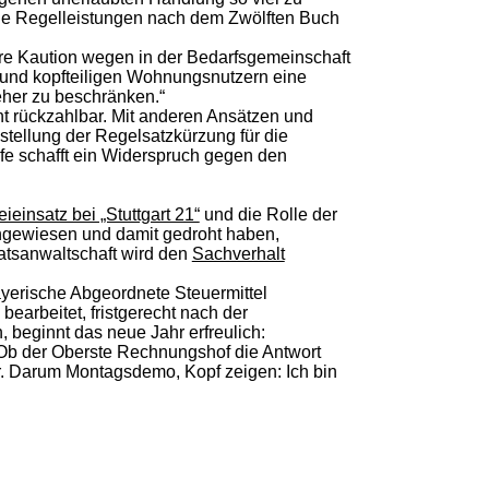
 die Regelleistungen nach dem Zwölften Buch
re Kaution wegen in der Bedarfsgemeinschaft
 und kopfteiligen Wohnungsnutzern eine
ieher zu beschränken.“
ht rückzahlbar. Mit anderen Ansätzen und
stellung der Regelsatzkürzung für die
fe schafft ein Widerspruch gegen den
eieinsatz bei „Stuttgart 21“
und die Rolle der
angewiesen und damit gedroht haben,
aatsanwaltschaft wird den
Sachverhalt
yerische Abgeordnete Steuermittel
arbeitet, fristgerecht nach der
 beginnt das neue Jahr erfreulich:
 Ob der Oberste Rechnungshof die Antwort
r. Darum Montagsdemo, Kopf zeigen: Ich bin