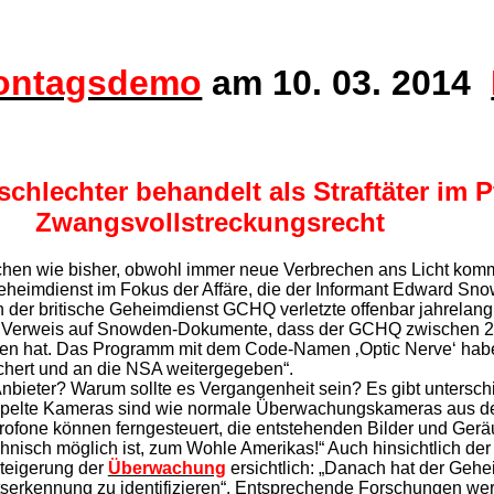
ontagsdemo
am 10. 03. 2014
chlechter behandelt als Straftäter im 
Zwangsvollstreckungsrecht
chen wie bisher, obwohl immer neue Verbrechen ans Licht kom
eheimdienst im Fokus der Affäre, die der Informant Edward Snow
 der britische Geheimdienst GCHQ verletzte offenbar jahrelang 
nter Verweis auf Snowden-Dokumente, dass der GCHQ zwischen 
ffen hat. Das Programm mit dem Code-Namen ‚Optic Nerve‘ ha
chert und an die NSA weitergegeben“.
Anbieter? Warum sollte es Vergangenheit sein? Es gibt untersc
pelte Kameras sind wie normale Überwachungskameras aus der
ofone können ferngesteuert, die entstehenden Bilder und Ger
hnisch möglich ist, zum Wohle Amerikas!“ Auch hinsichtlich der 
teigerung der
Über­wa­chung
ersichtlich: „Danach hat der Gehe
serkennung zu identifizieren“. Entsprechende Forschungen wer