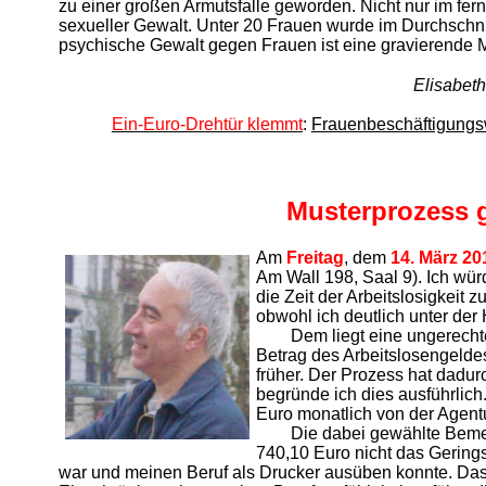
zu einer großen Armutsfalle geworden. Nicht nur im fer
sexueller Gewalt. Unter 20 Frauen wurde im Durchschnit
psychische Gewalt gegen Frauen ist eine gravierende Me
Elisabeth
Ein-Euro-Drehtür klemmt
:
Frauenbeschäftigung
Musterprozess g
Am
Freitag
, dem
14. März 20
Am Wall 198, Saal 9). Ich wür
die Zeit der Arbeitslosigkeit 
obwohl ich deutlich unter der
Dem liegt eine ungerech
Betrag des Arbeitslosengelde
früher. Der Prozess hat dadur
begründe ich dies ausführlich
Euro monatlich von der Agentu
Die dabei gewählte Bemes
740,10 Euro nicht das Geringst
war und meinen Beruf als Drucker ausüben konnte. Das 