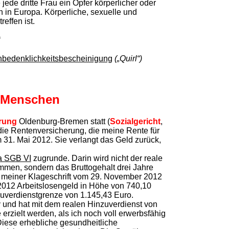
ede dritte Frau ein Opfer körperlicher oder
n in Europa. Körperliche, sexuelle und
effen ist.
unbedenklichkeitsbescheinigung
(„Quirl“)
r Menschen
rung
Oldenburg-Bremen statt (
Sozialgericht
,
die Rentenversicherung, die meine Rente für
um 31. Mai 2012. Sie verlangt das Geld zurück,
a SGB VI
zugrunde. Darin wird nicht der reale
men, sondern das Bruttogehalt drei Jahre
In meiner Klageschrift vom 29. November 2012
 2012 Arbeitslosengeld in Höhe von 740,10
nzuverdienstgrenze von 1.145,43 Euro.
 und hat mit dem realen Hinzuverdienst von
 erzielt werden, als ich noch voll erwerbsfähig
Diese erhebliche gesundheitliche