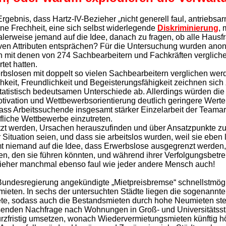
ebnis, dass Hartz-IV-Bezieher „nicht generell faul, antriebsarm 
ine Frechheit, eine sich selbst widerlegende
Diskriminierung
, 
lerweise jemand auf die Idee, danach zu fragen, ob alle Hausfr
iven Attributen entsprächen? Für die Untersuchung wurden ano
 mit denen von 274 Sachbearbeitern und Fachkräften vergliche
et hatten.
rwerbslosen mit doppelt so vielen Sachbearbeitern verglichen w
ichkeit, Freundlichkeit und Begeisterungsfähigkeit zeichnen si
 statistisch bedeutsamen Unterschiede ab. Allerdings würden di
ivation und Wettbewerbsorientierung deutlich geringere Werte
ss Arbeitssuchende insgesamt stärker Einzelarbeit der Teamarb
liche Wettbewerbe einzutreten.
zt werden, Ursachen herauszufinden und über Ansatzpunkte zu
Situation seien, und dass sie arbeitslos wurden, weil sie eben l
 niemand auf die Idee, dass Erwerbslose ausgegrenzt werden, w
, den sie führen könnten, und während ihrer Verfolgungsbetre
ezieher manchmal ebenso faul wie jeder andere Mensch auch!
 Bundesregierung angekündigte „Mietpreisbremse“ schnellstmög
mieten. In sechs der untersuchten Städte liegen die sogenannt
iete, sodass auch die Bestandsmieten durch hohe Neumieten ste
nden Nachfrage nach Wohnungen in Groß- und Universitätsstä
zfristig umsetzen, wonach Wiedervermietungsmieten künftig h