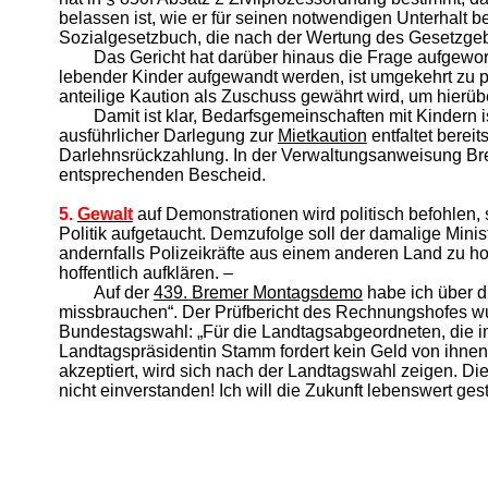
belassen ist, wie er für seinen notwendigen Unterhalt
Sozialgesetzbuch, die nach der Wertung des Gesetzgeber
Das Gericht hat darüber hinaus die Frage aufgew
lebender Kinder aufgewandt werden, ist umgekehrt zu p
anteilige Kaution als Zuschuss gewährt wird, um hierübe
Damit ist klar, Bedarfsgemeinschaften mit Kindern 
ausführlicher Darlegung zur
Mietkaution
entfaltet berei
Darlehnsrückzahlung. In der Verwaltungsanweisung Brem
entsprechenden Bescheid.
5.
Gewalt
auf Demonstrationen wird politisch befohlen
Politik aufgetaucht. Demzufolge soll der damalige Min
andernfalls Polizeikräfte aus einem anderen Land zu hol
hoffentlich aufklären. –
Auf der
439. Bremer Montagsdemo
habe ich über d
missbrauchen“. Der Prüfbericht des Rechnungshofes wur
Bundestagswahl: „Für die Landtagsabgeordneten, die 
Landtagspräsidentin Stamm fordert kein Geld von ihnen
akzeptiert, wird sich nach der Landtagswahl zeigen. D
nicht einverstanden! Ich will die Zukunft lebenswert gest