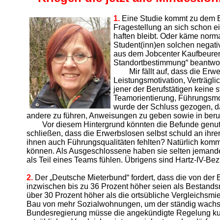
1.
Eine Studie kommt zu dem Erg
Fragestellung an sich schon e
haften bleibt. Oder käme norma
Student(inn)en solchen negat
aus dem Jobcenter Kaufbeuren
Standortbestimmung“ beantwort
Mir fällt auf, dass die E
Leistungsmotivation, Verträgl
jener der Berufstätigen keine
Teamorientierung, Führungsmot
wurde der Schluss gezogen, da
andere zu führen, Anweisungen zu geben sowie in beruf
Vor diesem Hintergrund könnten die Befunde genut
schließen, dass die Erwerbslosen selbst schuld an ihrer 
ihnen auch Führungsqualitäten fehlten? Natürlich kommt
können. Als Ausgeschlossene haben sie selten jemanden
als Teil eines Teams fühlen. Übrigens sind Hartz-IV-B
2.
Der „Deutsche Mieterbund“ fordert, dass die von der
inzwischen bis zu 36 Prozent höher seien als Bestands
über 30 Prozent höher als die ortsübliche Vergleichsm
Bau von mehr Sozialwohnungen, um der ständig wachse
Bundesregierung müsse die angekündigte Regelung kur