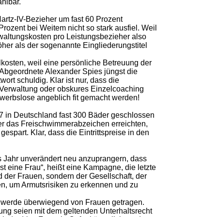
hlbar.
rtz-IV-Bezieher um fast 60 Prozent
rozent bei Weitem nicht so stark ausfiel. Weil
waltungskosten pro Leistungsbezieher also
öher als der sogenannte Eingliederungstitel
kosten, weil eine persönliche Betreuung der
-Abgeordnete Alexander Spies jüngst die
rt schuldig. Klar ist nur, dass die
r Verwaltung oder obskures Einzelcoaching
werbslose angeblich fit gemacht werden!
7 in Deutschland fast 300 Bäder geschlossen
er das Freischwimmerabzeichen erreichten,
part. Klar, dass die Eintrittspreise in den
s Jahr unverändert neu anzuprangern, dass
t eine Frau“, heißt eine Kampagne, die letzte
 der Frauen, sondern der Gesellschaft, der
en, um Armutsrisiken zu erkennen und zu
er werde überwiegend von Frauen getragen.
ung seien mit dem geltenden Unterhaltsrecht