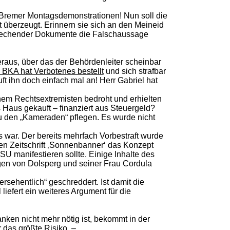
 Bremer Montagsdemonstrationen! Nun soll die
t überzeugt. Erinnern sie sich an den Meineid
sprechender Dokumente die Falschaussage
raus, über das der Behördenleiter scheinbar
BKA hat Verbotenes bestellt
und sich strafbar
t ihn doch einfach mal an! Herr Gabriel hat
inem Rechtsextremisten bedroht und erhielten
s Haus gekauft – finanziert aus Steuergeld?
 zu den „Kameraden“ pflegen. Es wurde nicht
 war. Der bereits mehrfach Vorbestraft wurde
en Zeitschrift ‚Sonnenbanner‘ das Konzept
U manifestieren sollte. Einige Inhalte des
ugen von Dolsperg und seiner Frau Cordula
rsehentlich“ geschreddert. Ist damit die
liefert ein weiteres Argument für die
nken nicht mehr nötig ist, bekommt in der
 das größte Risiko. –