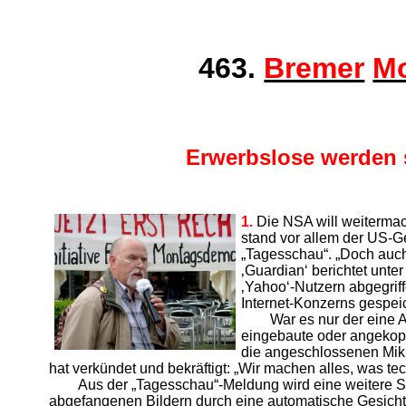
463.
Bremer
M
Erwerbslose werden s
1.
Die NSA will weiterma
stand vor allem der US-G
„Tagesschau“. „Doch auch
‚Gu­ardian‘ berichtet u
‚Yahoo‘-Nutzern abgegri
Internet-Konzerns gespei
War es nur der eine 
eingebaute oder angekop
die angeschlossenen Mikr
hat verkündet und bekräftigt: „Wir machen alles, was tec
Aus der „Tagesschau“-Meldung wird eine weitere S
abgefangenen Bildern durch eine automatische Gesicht