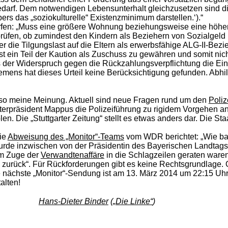
 bedarf. Dem notwendigen Lebensunterhalt gleichzusetzen sind
s das „soziokulturelle“ Existenzminimum darstellen.‘).“
orfen: „Muss eine größere Wohnung beziehungsweise eine höhe
rüfen, ob zumindest den Kindern als Beziehern von Sozialgeld
r die Tilgungslast auf die Eltern als erwerbsfähige ALG-II-Bez
ist ein Teil der Kaution als Zuschuss zu gewähren und somit nic
ts der Widerspruch gegen die Rückzahlungsverpflichtung die Ein
ens hat dieses Urteil keine Berücksichtigung gefunden. Abhil
, so meine Meinung. Aktuell sind neue Fragen rund um den
Poliz
isterpräsident Mappus die Polizeiführung zu rigidem Vorgehen 
en. Die „Stuttgarter Zeitung“ stellt es etwas anders dar. Die St
ie
Abweisung des „Mo­ni­tor“-Teams
vom WDR berichtet: „Wie ba
de inzwischen von der Präsidentin des Bayerischen Landtags be
im Zuge der
Verwandtenaffäre
in die Schlagzeilen geraten waren,
 zurück“. Für Rückforderungen gibt es keine Rechtsgrundlage.
ie nächste „Monitor“-Sendung ist am 13. März 2014 um 22:15 Uh
alten!
Hans-Dieter Binder
(
„Die Linke“
)