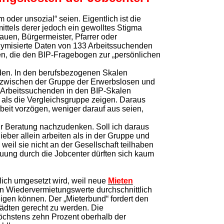
oder unsozial“ seien. Eigentlich ist die
mittels derer jedoch ein gewolltes Stigma
auen, Bürgermeister, Pfarrer oder
nymisierte Daten von 133 Arbeitssuchenden
n, die den BIP-Fragebogen zur „persönlichen
erden. In den berufsbezogenen Skalen
ch zwischen der Gruppe der Erwerbslosen und
e Arbeitssuchenden in den BIP-Skalen
 als die Vergleichsgruppe zeigen. Daraus
eit vorzögen, weniger darauf aus seien,
r Beratung nachzudenken. Soll ich daraus
ieber allein arbeiten als in der Gruppe und
eil sie nicht an der Gesellschaft teilhaben
uung durch die Jobcenter dürften sich kaum
lich umgesetzt wird, weil neue
Mieten
en Wiedervermietungswerte durchschnittlich
igen können. Der „Mieterbund“ fordert den
dten gerecht zu werden. Die
öchstens zehn Prozent oberhalb der