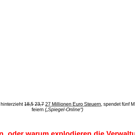
hinterzieht
18,5
23,7
27 Millionen Euro Steuern
, spendet fünf 
feiern
(„Spiegel-Online“)
ohn, oder warum explodieren die Verwal