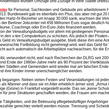
. Andernfalls würden Umzüge und Zuzüge in viele Städte unbeza
nter
für Personal, Sachkosten und Gebäude pro arbeitslosem Ha
3. Bundesweit gab es ebenfalls ein Plus, das aber mit gut 20 P
enden Hartz-IV-Bezieher um knapp 30.000 sank, wuchsen die Ver
der Berliner Jobcenter mit 456 Millionen Euro sogar deutlich h
kurse, Coachings oder Ein-Euro-Jobs finanziert werden.
ion der Verwaltungsbudgets vor allem mit gestiegenen Personal
in den x-ten Computerkurs zu schicken. Als jedoch der Piraten
s Geld im Verwaltungsbudget ausgebe, blieb diese ihm eine Antwo
gewünschte Fortbildung nicht genehmigt wird, weil das Geld fü
ht auch automatisch die Arbeitsplätze nachwachsen, für die Er
ibt, verwundert nicht, weil nach Recherchen der DLRG seit 200
end Ende der 1980er-Jahre mehr als 90 Prozent der Viertklässl
den Städten und Gemeinden wird wieder mal am falschen Ende ges
nd ihre Kinder immer unerschwinglicher werden.
g
begangen. Neben vielen Festen und Veranstaltungen ist jede
s Männer und dass sie im Alter erheblich ärmer sind. „Armut is
(Grüne) in Frankfurt vorgestellt wurde. Das sei „keine Schuld
n für jene Strukturen geschaffen werden, die Frauen arm mach
lte Tätigkeiten, und die Betreuung pflegebedürftiger Angehörig
 bezahlte gerechter verteilt werden müsse. Trennung und Scheid