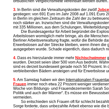
ortsüblichen Vergleichsmiete vereinbart werden dürfen
3.
In Berlin sind die Verwaltungskosten der zwölf
Jobce
gestiegen: von 691 Euro im Jahr 2008 auf 1.091 Euro 201
in Berlin im gleichen Zeitraum die Zahl der zu betreu
noch stärker an. Inzwischen sind die Verwaltungskosten 
mit 335 Millionen, aus dem Schulungen, Weiterbildungs
Die Bundesagentur für Arbeit begründet die Explos
Arbeitslosen womöglich mehr bringe, als die Menschen 
Berliner Arbeitsverwaltung fragte, wofür die Behörde da
Erwerbslosen auf der Strecke bleiben, wenn ihnen die 
ausgegeben wurde. Schade eigentlich, dass dadurch nic
4.
Dass es hierzulande immer mehr
Nichtschwimmer
g
wurden. Derzeit seien über 500 vom Aus bedroht. Währ
sind es derzeit bundesweit gerade noch 50 Prozent. In 
verbleibenden Bädern ansteigen und für Erwerbslose u
5.
Am Samstag haben wir den
Internationalen Frauenta
Frauen
immer noch etwa 22 Prozent weniger verdienen al
Woche von Bildungs- und Frauendezernentin Sarah Sorge 
Politik und auch der Männer“. Es müsse ein Bewusstsei
vermeiden.
So entschieden sich Frauen oft für schlecht bezah
Sorge forderte, dass unbezahlte Arbeit ebenso wie die