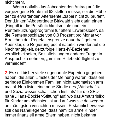
nicht mehr.
Wenn notfalls das Jobcenter den Antrag auf die
vorgezogene Rente mit 63 stellen müsse, sei die Höhe
der zu erwartenden Altersrente „dabei nicht zu prüfen“.
Der „Linken“-Abgeordnete Birkwald sieht darin einen
„Eingriff in die Persönlichkeitsrechte und ein
Rentenkürzungsprogramm für ältere Erwerbslose“, da
die Rentenabschläge von 0,3 Prozent pro Monat vor
Erreichen der Regelaltersgrenze dauerhaft gelten.
Aber klar, die Regierung pocht natürlich wieder auf die
Nachrangigkeit, derzufolge Hartz-IV-Bezieher
verpflichtet seien, Sozialleistungen anderer Träger in
Anspruch zu nehmen, „um ihre Hilfebedürftigkeit zu
vermeiden“.
2.
Es soll bisher viele sogenannte Experten gegeben
haben, die allen Ernstes der Meinung waren, dass ein
geringes Einkommen Familien nicht automatisch arm
macht. Nun listet eine neue Studie des „Wirtschafts-
und Sozialwissenschaftlichen Instituts“ für die SPD-
nahe „Hans-Böckler-Stiftung“ auf, wo das
Armutsrisiko
für Kinder
am höchsten ist und auf was sie deswegen
am häufigsten verzichten müssen. Erstaunlicherweise
soll das Naheliegende, dass nämlich arme Kinder
immer finanziell arme Eltern haben, nicht bekannt