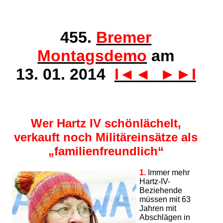
455.
Bremer
Montagsdemo
am
13. 01. 2014
I◄
◄
►
►I
Wer Hartz IV schönlächelt,
verkauft noch Militäreinsätze als
„familienfreundlich“
1.
Immer mehr
Hartz-IV-
Beziehende
müssen mit 63
Jahren mit
Abschlägen in