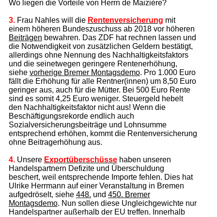
Wo liegen die Vorteile von Herrn de Maizière?
3.
Frau Nahles will die
Rentenversicherung
mit
einem höheren Bundeszuschuss ab 2018 vor höheren
Beiträgen
bewahren. Das ZDF hat rechnen lassen und
die Notwendigkeit von zusätzlichen Geldern bestätigt,
allerdings ohne Nennung des Nachhaltigkeitsfaktors
und die seinetwegen geringere Rentenerhöhung,
siehe
vorherige Bremer Montagsdemo
. Pro 1.000 Euro
fällt die Erhöhung für alle Rentner(innen) um 8,50 Euro
geringer aus, auch für die Mütter. Bei 500 Euro Rente
sind es somit 4,25 Euro weniger. Steuergeld hebelt
den Nachhaltigkeitsfaktor nicht aus! Wenn die
Beschäftigungsrekorde endlich auch
Sozialversicherungsbeiträge und Lohnsumme
entsprechend erhöhen, kommt die Rentenversicherung
ohne Beitragerhöhung aus.
4.
Unsere
Exportüberschüsse
haben unseren
Handelspartnern Defizite und Überschuldung
beschert, weil entsprechende Importe fehlen. Dies hat
Ulrike Herrmann auf einer Veranstaltung in Bremen
aufgedröselt, siehe
448.
und
450. Bremer
Montagsdemo
. Nun sollen diese Ungleichgewichte nur
Handelspartner außerhalb der EU treffen. Innerhalb