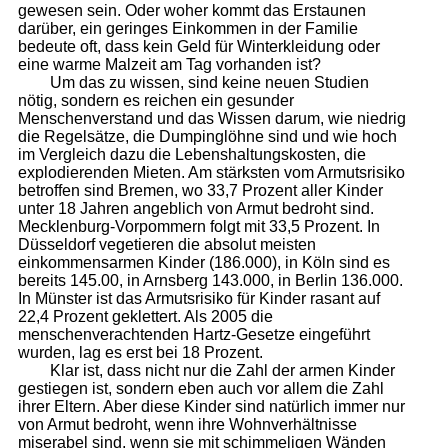
gewesen sein. Oder woher kommt das Erstaunen
darüber, ein geringes Einkommen in der Familie
bedeute oft, dass kein Geld für Winterkleidung oder
eine warme Malzeit am Tag vorhanden ist?
Um das zu wissen, sind keine neuen Studien
nötig, sondern es reichen ein gesunder
Menschenverstand und das Wissen darum, wie niedrig
die Regelsätze, die Dumpinglöhne sind und wie hoch
im Vergleich dazu die Lebenshaltungskosten, die
explodierenden Mieten. Am stärksten vom Armutsrisiko
betroffen sind Bremen, wo 33,7 Prozent aller Kinder
unter 18 Jahren angeblich von Armut bedroht sind.
Mecklenburg-Vorpommern folgt mit 33,5 Prozent. In
Düsseldorf vegetieren die absolut meisten
einkommensarmen Kinder (186.000), in Köln sind es
bereits 145.00, in Arnsberg 143.000, in Berlin 136.000.
In Münster ist das Armutsrisiko für Kinder rasant auf
22,4 Prozent geklettert. Als 2005 die
menschenverachtenden Hartz-Gesetze eingeführt
wurden, lag es erst bei 18 Prozent.
Klar ist, dass nicht nur die Zahl der armen Kinder
gestiegen ist, sondern eben auch vor allem die Zahl
ihrer Eltern. Aber diese Kinder sind natürlich immer nur
von Armut bedroht, wenn ihre Wohnverhältnisse
miserabel sind, wenn sie mit schimmeligen Wänden