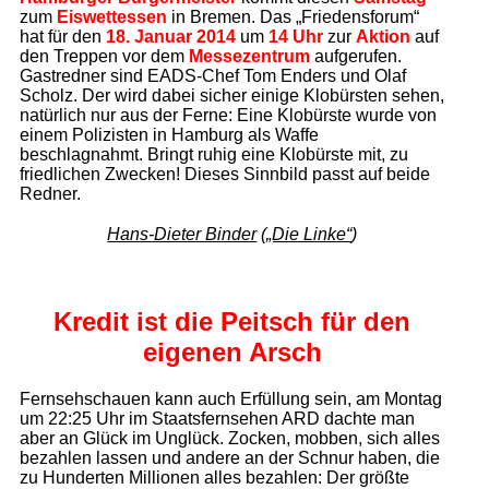
zum
Eiswettessen
in Bremen. Das „Friedensforum“
hat für den
18. Januar 2014
um
14 Uhr
zur
Aktion
auf
den Treppen vor dem
Messezentrum
aufgerufen.
Gastredner sind EADS-Chef Tom Enders und Olaf
Scholz. Der wird dabei sicher einige Klobürsten sehen,
natürlich nur aus der Ferne: Eine Klobürste wurde von
einem Polizisten in Hamburg als Waffe
beschlagnahmt. Bringt ruhig eine Klobürste mit, zu
friedlichen Zwecken! Dieses Sinnbild passt auf beide
Redner.
Hans-Dieter Binder
(
„Die Linke“
)
Kredit ist die Peitsch
für den
eigenen Arsch
Fernsehschauen kann auch Erfüllung sein, am Montag
um 22:25 Uhr im Staatsfernsehen ARD dachte man
aber an Glück im Unglück. Zocken, mobben, sich alles
bezahlen lassen und andere an der Schnur haben, die
zu Hunderten Millionen alles bezahlen: Der größte