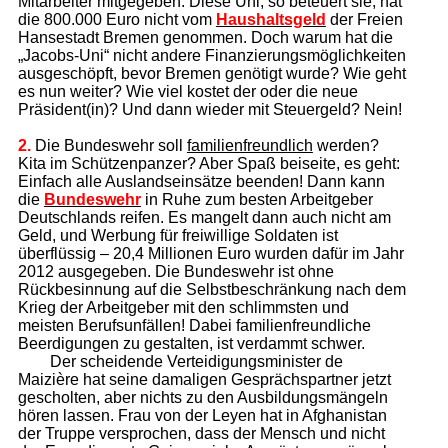
Mitarbeiter mitgegeben. Diese Uni, so beteuert sie, hat
die 800.000 Euro nicht vom
Haushaltsgeld
der Freien
Hansestadt Bremen genommen. Doch warum hat die
„Jacobs-Uni“ nicht andere Finanzierungsmöglichkeiten
ausgeschöpft, bevor Bremen genötigt wurde? Wie geht
es nun weiter? Wie viel kostet der oder die neue
Präsident(in)? Und dann wieder mit Steuergeld? Nein!
2.
Die Bundeswehr soll
familienfreundlich
werden?
Kita im Schützenpanzer? Aber Spaß beiseite, es geht:
Einfach alle Auslandseinsätze beenden! Dann kann
die
Bundeswehr
in Ruhe zum besten Arbeitgeber
Deutschlands reifen. Es mangelt dann auch nicht am
Geld, und Werbung für freiwillige Soldaten ist
überflüssig – 20,4 Millionen Euro wurden dafür im Jahr
2012 ausgegeben. Die Bundeswehr ist ohne
Rückbesinnung auf die Selbstbeschränkung nach dem
Krieg der Arbeitgeber mit den schlimmsten und
meisten Berufsunfällen! Dabei familienfreundliche
Beerdigungen zu gestalten, ist verdammt schwer.
Der scheidende Verteidigungsminister de
Maizière hat seine damaligen Gesprächspartner jetzt
gescholten, aber nichts zu den Ausbildungsmängeln
hören lassen. Frau von der Leyen hat in Afghanistan
der Truppe versprochen, dass der Mensch und nicht