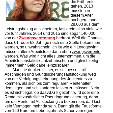
die Frührente
gehen. 2013
mussten in
diesem Alter
hochgerechnet
28.000 aus dem
Leistungsbezug ausscheiden, fast dreimal so viele wie
vor fünf Jahren. 2014 und 2015 sind sogar 140.000
von der
Zwangs­ver­ren­tung
bedroht. Weil die Chance,
dass 61- oder 62-Jährige noch eine Stelle bekommen
werden, so unwahrscheinlich ist wie ein Lottogewinn,
müssen ältere Arbeitslose dann eben
zwangsverrentet
werden. Was wird nicht alles unternommen, um die
Arbeitslosenstatistik aufzuhübschen und gleichzeitig
immer mehr Geld dabei einzusparen!
Manche denken sicher, es sei besser, mit
Abschlägen und Grundsicherungsaufstockung weg
von der Verfolgungsbetreuung des Jobcenters zu
kommen, als sich bis zum regulären Rentenalter
demütigen und schikanieren lassen zu müssen. Nein,
es ist nicht egal, ob das ALG II gezahlt wird oder eine
Rente mit zusätzlicher Pseudogrundsicherung, denn
um die Rente mit Aufstockung zu bekommen, darf fast
kein Vermögen mehr da sein. Dann gilt die Faustformel
von 150 Euro pro Lebensjahr als Schonvermögen