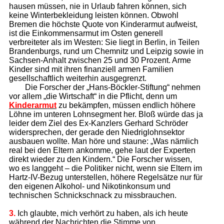
hausen müssen, nie in Urlaub fahren können, sich
keine Winterbekleidung leisten können. Obwohl
Bremen die höchste Quote von Kinderarmut aufweist,
ist die Einkommensarmut im Osten generell
verbreiteter als im Westen: Sie liegt in Berlin, in Teilen
Brandenburgs, rund um Chemnitz und Leipzig sowie in
Sachsen-Anhalt zwischen 25 und 30 Prozent. Arme
Kinder sind mit ihren finanziell armen Familien
gesellschaftlich weiterhin ausgegrenzt.
Die Forscher der „Hans-Böckler-Stiftung“ nehmen
vor allem „die Wirtschaft“ in die Pflicht, denn um
Kinderarmut
zu bekämpfen, müssen endlich höhere
Löhne im unteren Lohnsegment her. Bloß würde das ja
leider dem Ziel des Ex-Kanzlers Gerhard Schröder
widersprechen, der gerade den Niedriglohnsektor
ausbauen wollte. Man höre und staune: „Was nämlich
real bei den Eltern ankomme, gehe laut der Experten
direkt wieder zu den Kindern.“ Die Forscher wissen,
wo es langgeht – die Politiker nicht, wenn sie Eltern im
Hartz-IV-Bezug unterstellen, höhere Regelsätze nur für
den eigenen Alkohol- und Nikotinkonsum und
technischen Schnickschnack zu missbrauchen.
3.
Ich glaubte, mich verhört zu haben, als ich heute
während der Nachrichten die Stimme von