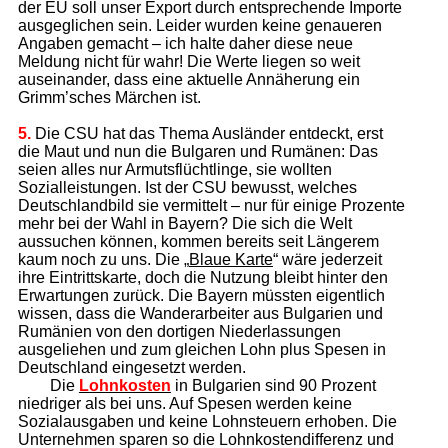
der EU soll unser Export durch entsprechende Importe
ausgeglichen sein. Leider wurden keine genaueren
Angaben gemacht – ich halte daher diese neue
Meldung nicht für wahr! Die Werte liegen so weit
auseinander, dass eine aktuelle Annäherung ein
Grimm’sches Märchen ist.
5.
Die CSU hat das Thema Ausländer entdeckt, erst
die Maut und nun die Bulgaren und Rumänen: Das
seien alles nur Armutsflüchtlinge, sie wollten
Sozialleistungen. Ist der CSU bewusst, welches
Deutschlandbild sie vermittelt – nur für einige Prozente
mehr bei der Wahl in Bayern? Die sich die Welt
aussuchen können, kommen bereits seit Längerem
kaum noch zu uns. Die „
Blaue Karte
“ wäre jederzeit
ihre Eintrittskarte, doch die Nutzung bleibt hinter den
Erwartungen zurück. Die Bayern müssten eigentlich
wissen, dass die Wanderarbeiter aus Bulgarien und
Rumänien von den dortigen Niederlassungen
ausgeliehen und zum gleichen Lohn plus Spesen in
Deutschland eingesetzt werden.
Die
Lohnkosten
in Bulgarien sind 90 Prozent
niedriger als bei uns. Auf Spesen werden keine
Sozialausgaben und keine Lohnsteuern erhoben. Die
Unternehmen sparen so die Lohnkostendifferenz und