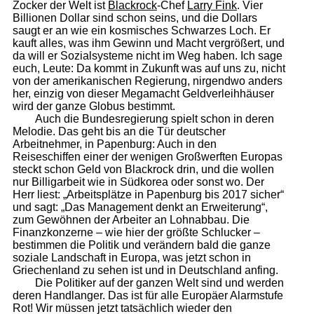
Zocker der Welt ist
Blackrock
-Chef
Larry Fink
. Vier
Billionen Dollar sind schon seins, und die Dollars
saugt er an wie ein kosmisches Schwarzes Loch. Er
kauft alles, was ihm Gewinn und Macht vergrößert, und
da will er Sozialsysteme nicht im Weg haben. Ich sage
euch, Leute: Da kommt in Zukunft was auf uns zu, nicht
von der amerikanischen Regierung, nirgendwo anders
her, einzig von dieser Megamacht Geldverleihhäuser
wird der ganze Globus bestimmt.
Auch die Bundesregierung spielt schon in deren
Melodie. Das geht bis an die Tür deutscher
Arbeitnehmer, in Papenburg: Auch in den
Reiseschiffen einer der wenigen Großwerften Europas
steckt schon Geld von Blackrock drin, und die wollen
nur Billigarbeit wie in Südkorea oder sonst wo. Der
Herr liest: „Arbeitsplätze in Papenburg bis 2017 sicher“
und sagt: „Das Management denkt an Erweiterung“,
zum Gewöhnen der Arbeiter an Lohnabbau. Die
Finanzkonzerne – wie hier der größte Schlucker –
bestimmen die Politik und verändern bald die ganze
soziale Landschaft in Europa, was jetzt schon in
Griechenland zu sehen ist und in Deutschland anfing.
Die Politiker auf der ganzen Welt sind und werden
deren Handlanger. Das ist für alle Europäer Alarmstufe
Rot! Wir müssen jetzt tatsächlich wieder den