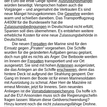
der Euro die erste Geige spiele:
Ausrüstungsmängel
würden beseitigt. Versprochen haben auch die
Vorgänger – und angemahnt die Vertrauten Es sind
neue Mängel hinzugekommen. Die
Gewehre
werden
warm und schießen daneben. Das Transportflugzeug
A400M für die Bundeswehr hat die
Zulassungsbedingungen
in Deutschland nicht erfüllt;
Spanien soll dies übernehmen. Es entstehen weitere
erhebliche Kosten für eine neue Zulassungsbehörde in
Deutschland.
Die neuen
Fregatten
der Marine sind für den
Einsatz gegen „Piraten“ vorgesehen. Die Schiffe
wurden für die geänderten Aufgaben genau geplant,
doch nun gibt es nichts als Ärger: Die Beiboote werden
im Innern der
Fregatten
transportiert und vor Ort
ausgesetzt. Sie sind mit hohen
Antennen
ausgerüstet,
die das Anlegen an die Schiffe
erschweren
, denn das
hintere Deck ist aufgrund der Strahlung gesperrt. Der
Gang im Innern der Boote ist für einen Marinesoldaten
mit Ausrüstung zu schmal. Aber Herr de Maizière ist
erneut Minister, jetzt für Inneres. Sein neuestes
Anliegen ist die
Vorratsdatenspeicherung
. Da hoffe ich
auf die EU! Ansonsten muss sich die Regierungschefin
fragen lassen: Warum diese Geldverschwendung?
Hinzu kommt noch die nicht zulassungsfähige Drohne.