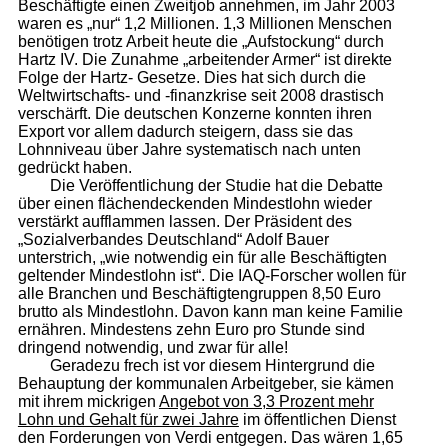
Beschäftigte einen Zweitjob annehmen, im Jahr 2003
waren es „nur“ 1,2 Millionen. 1,3 Millionen Menschen
benötigen trotz Arbeit heute die „Aufstockung“ durch
Hartz IV. Die Zunahme „arbeitender Armer“ ist direkte
Folge der Hartz- Gesetze. Dies hat sich durch die
Weltwirtschafts- und -finanzkrise seit 2008 drastisch
verschärft. Die deutschen Konzerne konnten ihren
Export vor allem dadurch steigern, dass sie das
Lohnniveau über Jahre systematisch nach unten
gedrückt haben.
Die Veröffentlichung der Studie hat die Debatte
über einen flächendeckenden Mindestlohn wieder
verstärkt aufflammen lassen. Der Präsident des
„Sozialverbandes Deutschland“ Adolf Bauer
unterstrich, „wie notwendig ein für alle Beschäftigten
geltender Mindestlohn ist“. Die IAQ-Forscher wollen für
alle Branchen und Beschäftigtengruppen 8,50 Euro
brutto als Mindestlohn. Davon kann man keine Familie
ernähren. Mindestens zehn Euro pro Stunde sind
dringend notwendig, und zwar für alle!
Geradezu frech ist vor diesem Hintergrund die
Behauptung der kommunalen Arbeitgeber, sie kämen
mit ihrem mickrigen
Angebot von 3,3 Prozent mehr
Lohn und Gehalt für zwei Jahre
im öffentlichen Dienst
den Forderungen von Verdi entgegen. Das wären 1,65