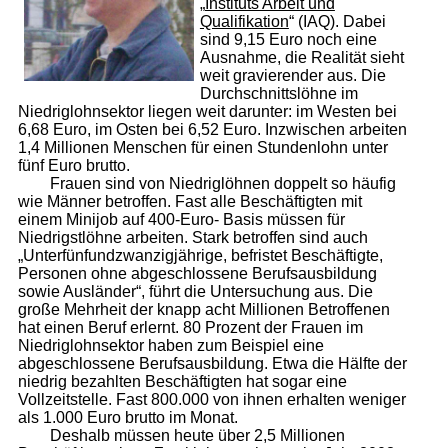
„
Instituts Arbeit und
Qualifikation
“ (IAQ). Dabei
sind 9,15 Euro noch eine
Ausnahme, die Realität sieht
weit gravierender aus. Die
Durchschnittslöhne im
Niedriglohnsektor liegen weit darunter: im Westen bei
6,68 Euro, im Osten bei 6,52 Euro. Inzwischen arbeiten
1,4 Millionen Menschen für einen Stundenlohn unter
fünf Euro brutto.
Frauen sind von Niedriglöhnen doppelt so häufig
wie Männer betroffen. Fast alle Beschäftigten mit
einem Minijob auf 400-Euro- Basis müssen für
Niedrigstlöhne arbeiten. Stark betroffen sind auch
„Unterfünfundzwanzigjährige, befristet Beschäftigte,
Personen ohne abgeschlossene Berufsausbildung
sowie Ausländer“, führt die Untersuchung aus. Die
große Mehrheit der knapp acht Millionen Betroffenen
hat einen Beruf erlernt. 80 Prozent der Frauen im
Niedriglohnsektor haben zum Beispiel eine
abgeschlossene Berufsausbildung. Etwa die Hälfte der
niedrig bezahlten Beschäftigten hat sogar eine
Vollzeitstelle. Fast 800.000 von ihnen erhalten weniger
als 1.000 Euro brutto im Monat.
Deshalb müssen heute über 2,5 Millionen