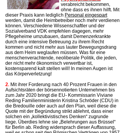
verabreicht bekommen,
ohne dass es ihnen hilft. Mit
dieser Praxis kann lediglich
Personal einge­spart
werden, damit die Heimbetreiber noch mehr verdienen
können. Verschiedene Wissenschaftler und der
Sozialverband VDK empfehlen dagegen, mehr
Pflegeheime umzubauen, damit Demenz­er­krankte
durch eine intensive Betreuung zu ihrem Recht
kommen und nicht mehr aus lauter Bewegungsdrang
aus dem Heim weglaufen müssen. Was für eine
menschenverachtende, neoliberale Politik, die jeden,
der nicht mehr ökonomisch verwertbar ist,
kostensparend kalt stellen will! In meinen Augen ist
das Körperverletzung!
2.
Mit ihrer Forderung nach 40 Prozent Frauen in den
Aufsichtsräten der börsennotierten Unternehmen bis
zum Jahr 2020 bringt die EU- Kommissarin Viviane
Reding Familienministerin Kristina Schröder (CDU) in
die Bredouille oder auch auf den Plan, weil diese die
Quote mit der Begründung strikt ablehnt, dass einer
solchen ein „kollektivistisches Denken“ zugrunde
liege. Überdies lehne sie „Belehrungen aus Brüssel“
für Berlin ab. Reding widersprach dieser Auffassung,
weil es schon seit den Römischen Verträgen von 1957