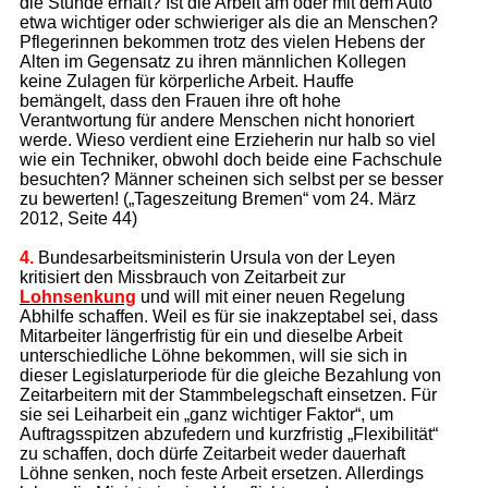
die Stunde erhält? Ist die Arbeit am oder mit dem Auto
etwa wichtiger oder schwieriger als die an Menschen?
Pflegerinnen bekommen trotz des vielen Hebens der
Alten im Gegensatz zu ihren männlichen Kollegen
keine Zulagen für körperliche Arbeit. Hauffe
bemängelt, dass den Frauen ihre oft hohe
Verantwortung für andere Menschen nicht honoriert
werde. Wieso verdient eine Erzieherin nur halb so viel
wie ein Techniker, obwohl doch beide eine Fachschule
besuchten? Männer scheinen sich selbst per se besser
zu bewerten! („Tageszeitung Bremen“ vom 24. März
2012, Seite 44)
4.
Bundesarbeitsministerin Ursula von der Leyen
kritisiert den Missbrauch von Zeitarbeit zur
Lohnsenkung
und will mit einer neuen Regelung
Abhilfe schaffen. Weil es für sie inakzeptabel sei, dass
Mitarbeiter längerfristig für ein und dieselbe Arbeit
unterschiedliche Löhne bekommen, will sie sich in
dieser Legislaturperiode für die gleiche Bezahlung von
Zeitarbeitern mit der Stammbelegschaft einsetzen. Für
sie sei Leiharbeit ein „ganz wichtiger Faktor“, um
Auftragsspitzen abzufedern und kurzfristig „Flexibilität“
zu schaffen, doch dürfe Zeitarbeit weder dauerhaft
Löhne senken, noch feste Arbeit ersetzen. Allerdings