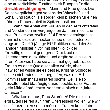
eine ausdrückliche Zuständigkeit Europas für die
Gleichberechtigung
von Mann und Frau gebe. Die
Selbstverpflichtungen seitens der Wirtschaft sind
Schall und Rauch, sie sorgen kein bisschen für einen
höheren Frauenanteil in Spitzenpositionen!
Wenn der Anteil von Frauen in den Aufsichtsräten
und Vorständen im vergangenen Jahr um niedliche
zwei Punkte von zwölf auf 14 Prozent gestiegen ist,
dann ist dieses Schneckentempo entschieden zu
langsam! Die 60-jährige EU-Politikerin warf der 34-
jährigen Ministerin vor, mit ihrer Politik der
Freiwilligkeit nicht genügend Druck auf die
Unternehmen auszuüben, und ergänzte, als sie in
ihrem Alter war, habe sie auch mal geglaubt, dass
Frauen es ohne Quote schaffen würde, aber
inzwischen wisse sie es besser. Kristina Schröder
schien nicht wirklich zu begreifen, was die EU-
Kommissarin ihr zu erklären suchte, weil sie so
herzallerliebst blauäugig darauf pochte, dass Frauen
„kein Mitleid“ bräuchten, sondern einfach nur „faire
Chancen“.
Witz komm raus, Frau Schröder! Die meisten
ergrauten Herren auf ihren Chefsesseln wollen, wie wir
seit Jahrzehnten sehen müssen, Frauen keine fairen