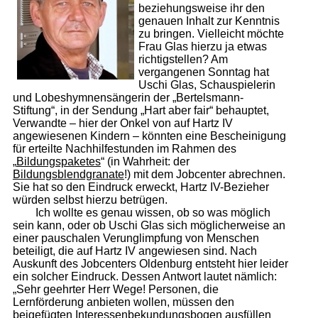
beziehungsweise ihr den
genauen Inhalt zur Kenntnis
zu bringen. Vielleicht möchte
Frau Glas hierzu ja etwas
richtigstellen? Am
vergangenen Sonntag hat
Uschi Glas, Schauspielerin
und Lobeshymnensängerin der „Bertelsmann-
Stiftung“, in der Sendung „Hart aber fair“ behauptet,
Verwandte – hier der Onkel von auf Hartz IV
angewiesenen Kindern – könnten eine Bescheinigung
für erteilte Nachhilfestunden im Rahmen des
„
Bildungspaketes
“ (in Wahrheit: der
Bildungsblendgranate
!) mit dem Jobcenter abrechnen.
Sie hat so den Eindruck erweckt, Hartz IV-Bezieher
würden selbst hierzu betrügen.
Ich wollte es genau wissen, ob so was möglich
sein kann, oder ob Uschi Glas sich möglicherweise an
einer pauschalen Verunglimpfung von Menschen
beteiligt, die auf Hartz IV angewiesen sind. Nach
Auskunft des Jobcenters Oldenburg entsteht hier leider
ein solcher Eindruck. Dessen Antwort lautet nämlich:
„Sehr geehrter Herr Wege! Personen, die
Lernförderung anbieten wollen, müssen den
beigefügten Interessenbekundungsbogen ausfüllen