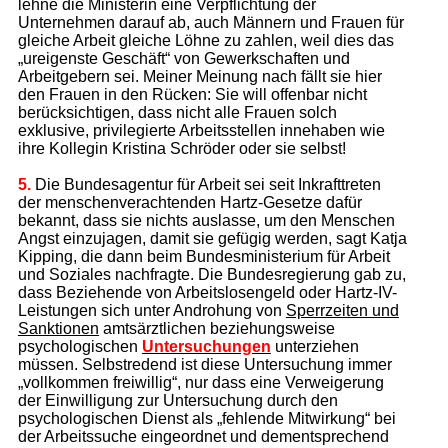
lehne die Ministerin eine Verpflichtung der
Unternehmen darauf ab, auch Männern und Frauen für
gleiche Arbeit gleiche Löhne zu zahlen, weil dies das
„ureigenste Geschäft“ von Gewerkschaften und
Arbeitgebern sei. Meiner Meinung nach fällt sie hier
den Frauen in den Rücken: Sie will offenbar nicht
berücksichtigen, dass nicht alle Frauen solch
exklusive, privilegierte Arbeitsstellen innehaben wie
ihre Kollegin Kristina Schröder oder sie selbst!
5.
Die Bundesagentur für Arbeit sei seit Inkrafttreten
der menschenverachtenden Hartz-Gesetze dafür
bekannt, dass sie nichts auslasse, um den Menschen
Angst einzujagen, damit sie gefügig werden, sagt Katja
Kipping, die dann beim Bundesministerium für Arbeit
und Soziales nachfragte. Die Bundesregierung gab zu,
dass Beziehende von Arbeitslosengeld oder Hartz-IV-
Leistungen sich unter Androhung von
Sperrzeiten und
Sanktionen
amtsärztlichen beziehungsweise
psychologischen
Untersuchungen
unterziehen
müssen. Selbstredend ist diese Untersuchung immer
„vollkommen freiwillig“, nur dass eine Verweigerung
der Einwilligung zur Untersuchung durch den
psychologischen Dienst als „fehlende Mitwirkung“ bei
der Arbeitssuche eingeordnet und dementsprechend