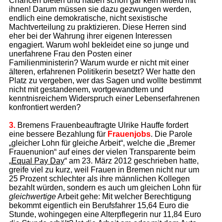
Chancen bieten und haben schon gar kein Mitleid mit
ihnen! Darum müssen sie dazu gezwungen werden,
endlich eine demokratische, nicht sexistische
Machtverteilung zu praktizieren. Diese Herren sind
eher bei der Wahrung ihrer eigenen Interessen
engagiert. Warum wohl bekleidet eine so junge und
unerfahrene Frau den Posten einer
Familienministerin? Warum wurde er nicht mit einer
älteren, erfahrenen Politikerin besetzt? Wer hatte den
Platz zu vergeben, wer das Sagen und wollte bestimmt
nicht mit gestandenem, wortgewandtem und
kenntnisreichem Widerspruch einer Lebenserfahrenen
konfrontiert werden?
3.
Bremens Frauenbeauftragte Ulrike Hauffe fordert
eine bessere Bezahlung für
Frauenjobs
. Die Parole
„gleicher Lohn für gleiche Arbeit“, welche die „Bremer
Frauenunion“ auf eines der vielen Transparente beim
„
Equal Pay Day
“ am 23. März 2012 geschrieben hatte,
greife viel zu kurz, weil Frauen in Bremen nicht nur um
25 Prozent schlechter als ihre männlichen Kollegen
bezahlt würden, sondern es auch um gleichen Lohn für
gleichwertige
Arbeit gehe: Mit welcher Berechtigung
bekommt eigentlich ein Berufsfahrer 15,64 Euro die
Stunde, wohingegen eine Alterpflegerin nur 11,84 Euro