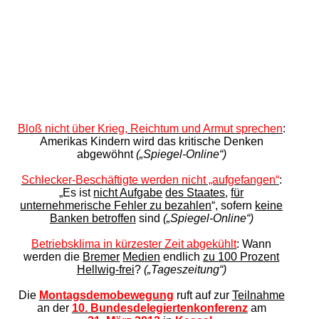
Bloß nicht über Krieg, Reichtum und Armut sprechen
:
Amerikas Kindern wird das kritische Denken
abgewöhnt
(„Spiegel-Online“)
Schlecker-Beschäftigte werden nicht „aufgefangen“
:
„Es ist
nicht Aufgabe
des Staates
,
für
unternehmerische Fehler zu bezahlen
“, sofern
keine
Banken betroffen
sind
(„Spiegel-Online“)
Betriebsklima in kürzester Zeit abgekühlt
: Wann
werden die
Bremer
Medien
endlich
zu 100 Prozent
Hellwig-frei
?
(„Tageszeitung“)
Die
Montagsdemobewegung
ruft auf zur
Teilnahme
an
der
10. Bundesdelegiertenkonferenz
am