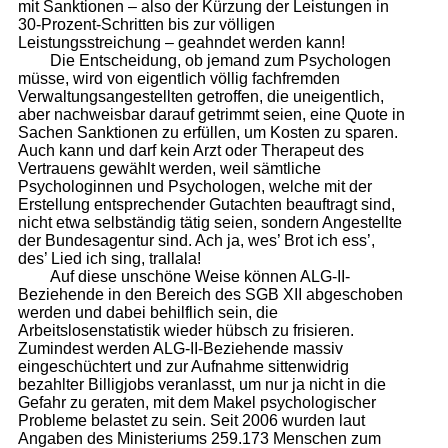
mit Sanktionen – also der Kürzung der Leistungen in
30-Prozent-Schritten bis zur völligen
Leistungsstreichung – geahndet werden kann!
Die Entscheidung, ob jemand zum Psychologen
müsse, wird von eigentlich völlig fachfremden
Verwaltungsangestellten getroffen, die uneigentlich,
aber nachweisbar darauf getrimmt seien, eine Quote in
Sachen Sanktionen zu erfüllen, um Kosten zu sparen.
Auch kann und darf kein Arzt oder Therapeut des
Vertrauens gewählt werden, weil sämtliche
Psychologinnen und Psychologen, welche mit der
Erstellung entsprechender Gutachten beauftragt sind,
nicht etwa selbständig tätig seien, sondern Angestellte
der Bundesagentur sind. Ach ja, wes’ Brot ich ess’,
des’ Lied ich sing, trallala!
Auf diese unschöne Weise können ALG-II-
Beziehende in den Bereich des SGB XII abgeschoben
werden und dabei behilflich sein, die
Arbeitslosenstatistik wieder hübsch zu frisieren.
Zumindest werden ALG-II-Beziehende massiv
eingeschüchtert und zur Aufnahme sittenwidrig
bezahlter Billigjobs veranlasst, um nur ja nicht in die
Gefahr zu geraten, mit dem Makel psychologischer
Probleme belastet zu sein. Seit 2006 wurden laut
Angaben des Ministeriums 259.173 Menschen zum