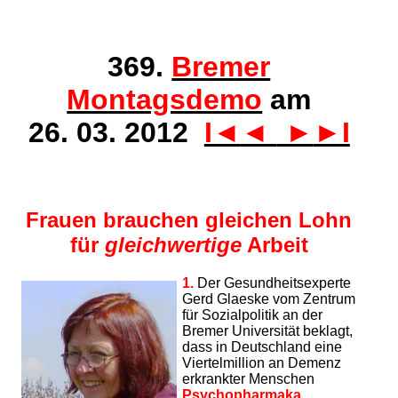
369.
Bremer
Montagsdemo
am
26. 03. 2012
I◄
◄
►
►I
Frauen brauchen gleichen Lohn
für
gleichwertige
Arbeit
1.
Der Gesundheitsexperte
Gerd Glaeske vom Zentrum
für Sozialpolitik an der
Bremer Universität beklagt,
dass in Deutschland eine
Viertelmillion an Demenz
erkrankter Menschen
Psychopharmaka