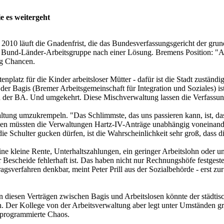
e es weitergeht
2010 läuft die Gnadenfrist, die das Bundesverfassungsgericht der grun
Bund-Länder-Arbeitsgruppe nach einer Lösung. Bremens Position: "Am 
ig Chancen.
latz für die Kinder arbeitsloser Mütter - dafür ist die Stadt zuständi
 der Bagis (Bremer Arbeitsgemeinschaft für Integration und Soziales) i
ch der BA. Und umgekehrt. Diese Mischverwaltung lassen die Verfassung
ung umzukrempeln. "Das Schlimmste, das uns passieren kann, ist, das
ründen müssten die Verwaltungen Hartz-IV-Anträge unabhängig voneinan
ie Schulter gucken dürfen, ist die Wahrscheinlichkeit sehr groß, dass 
eine kleine Rente, Unterhaltszahlungen, ein geringer Arbeitslohn oder
der Bescheide fehlerhaft ist. Das haben nicht nur Rechnungshöfe festges
gsverfahren denkbar, meint Peter Prill aus der Sozialbehörde - erst zu
n diesen Verträgen zwischen Bagis und Arbeitslosen könnte der städti
. Der Kollege von der Arbeitsverwaltung aber legt unter Umständen g
 programmierte Chaos.