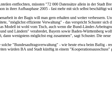
eilen entflochten, müssten "72 000 Datensätze allein in der Stadt Br
on in ihrer Aufbauphase 2005 - fast mehr mit sich selbst beschäftigt wä
rbeit in der Bagis will man gern erhalten und weiter verbessern. Unte
eitete, "möglichst effiziente Verwaltung" - das verspricht Schuster si
 das Modell ist wohl vom Tisch, auch wenn die Bund-Länder-Arbeitsgrupp
und und Ländern" verabredet, Bayern sowie Baden-Württemberg wollten
t, dann wenigstens möglichst eng zusammen", sagt Schuster. Die neue B
e solche "Bundesauftragsverwaltung" - wie heute etwa beim Bafög - rech
lheiten würden BA und Stadt künftig in einem "Kooperationsausschuss"