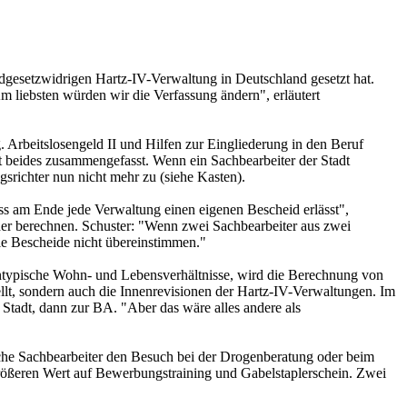
dgesetzwidrigen Hartz-IV-Verwaltung in Deutschland gesetzt hat.
liebsten würden wir die Verfassung ändern", erläutert
g. Arbeitslosengeld II und Hilfen zur Eingliederung in den Beruf
st beides zusammengefasst. Wenn ein Sachbearbeiter der Stadt
srichter nun nicht mehr zu (siehe Kasten).
s am Ende jede Verwaltung einen eigenen Bescheid erlässt",
der berechnen. Schuster: "Wenn zwei Sachbearbeiter aus zwei
die Bescheide nicht übereinstimmen."
 untypische Wohn- und Lebensverhältnisse, wird die Berechnung von
tellt, sondern auch die Innenrevisionen der Hartz-IV-Verwaltungen. Im
r Stadt, dann zur BA. "Aber das wäre alles andere als
sche Sachbearbeiter den Besuch bei der Drogenberatung oder beim
rößeren Wert auf Bewerbungstraining und Gabelstaplerschein. Zwei