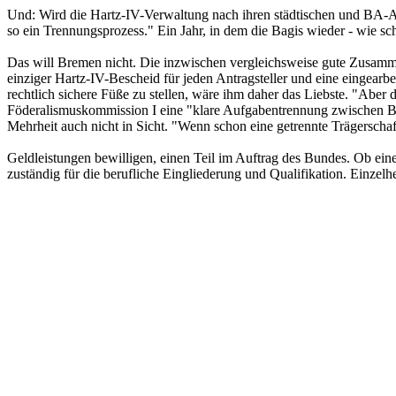
Und: Wird die Hartz-IV-Verwaltung nach ihren städtischen und BA-Ant
so ein Trennungsprozess." Ein Jahr, in dem die Bagis wieder - wie sch
Das will Bremen nicht. Die inzwischen vergleichsweise gute Zusammena
einziger Hartz-IV-Bescheid für jeden Antragsteller und eine eingearb
rechtlich sichere Füße zu stellen, wäre ihm daher das Liebste. "Aber
Föderalismuskommission I eine "klare Aufgabentrennung zwischen B
Mehrheit auch nicht in Sicht. "Wenn schon eine getrennte Trägerschaf
Geldleistungen bewilligen, einen Teil im Auftrag des Bundes. Ob ein
zuständig für die berufliche Eingliederung und Qualifikation. Einze