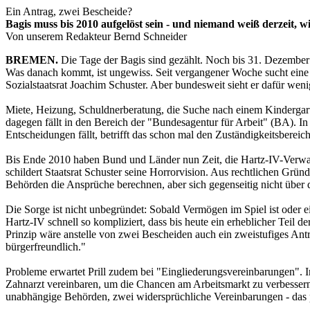
Ein Antrag, zwei Bescheide?
Bagis muss bis 2010 aufgelöst sein - und niemand weiß derzeit, wi
Von unserem Redakteur Bernd Schneider
BREMEN.
Die Tage der Bagis sind gezählt. Noch bis 31. Dezember 
Was danach kommt, ist ungewiss. Seit vergangener Woche sucht eine 
Sozialstaatsrat Joachim Schuster. Aber bundesweit sieht er dafür wen
Miete, Heizung, Schuldnerberatung, die Suche nach einem Kindergartenp
dagegen fällt in den Bereich der "Bundesagentur für Arbeit" (BA). In
Entscheidungen fällt, betrifft das schon mal den Zuständigkeitsberei
Bis Ende 2010 haben Bund und Länder nun Zeit, die Hartz-IV-Verwalt
schildert Staatsrat Schuster seine Horrorvision. Aus rechtlichen G
Behörden die Ansprüche berechnen, aber sich gegenseitig nicht über d
Die Sorge ist nicht unbegründet: Sobald Vermögen im Spiel ist oder 
Hartz-IV schnell so kompliziert, dass bis heute ein erheblicher Teil 
Prinzip wäre anstelle von zwei Bescheiden auch ein zweistufiges Antra
bürgerfreundlich."
Probleme erwartet Prill zudem bei "Eingliederungsvereinbarungen". I
Zahnarzt vereinbaren, um die Chancen am Arbeitsmarkt zu verbessern
unabhängige Behörden, zwei widersprüchliche Vereinbarungen - das